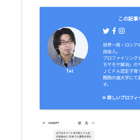
この記事
世界一周・ロシア
自由人。
プロファイリング
モヤモヤ解消」の
Tat
ＪＣＰＡ認定子育
関西の諸大学にて
す。
詳しいプロフィ