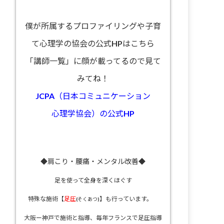
僕が所属するプロファイリングや子育
て心理学の協会の公式HPはこちら
「講師一覧」に顔が載ってるので見て
みてね！
JCPA（日本コミュニケーション
心理学協会）の公式HP
◆肩こり・腰痛・メンタル改善◆
足を使って全身を深くほぐす
特殊な施術【
足圧
】も行っています。
(そくあつ)
大阪ー神戸で施術と指導、
毎年フランスで足圧指導