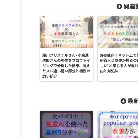
関連記
滝川クリステルさん×小泉進
SNS依存？ネット上で
次郎さんの相性をプロファイ
何百人と友達が居るの
リングで分析した結果、見え
しい”と感じる人が溢
たスレ違い易い部分と相性の
由と対処法
良い部分
最新