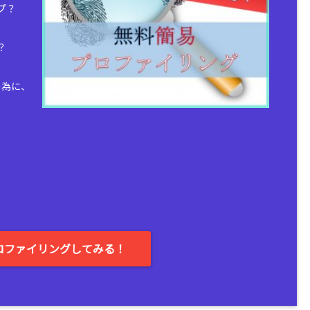
プ？
？
の為に、
。
ロファイリングしてみる！