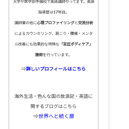
大学や医学部予備校で英語講師やってます。英語
指導歴は17年目。
講師業の他に
心理プロファイリング
と
交流分析
によるカウンセリング、肩こり・腰痛・メンタ
ル改善にも効果的な特殊な
「足圧ボディケア」
施術
を行っています。
⇒
詳しいプロフィールはこちら
海外生活・色んな国の放浪記・英語に
関するブログはこちら
⇒
世界へと続く扉