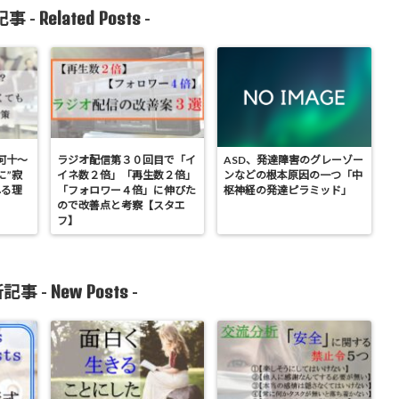
Related Posts
事 -
-
何十～
ラジオ配信第３０回目で「イ
ASD、発達障害のグレーゾー
に”寂
イネ数２倍」「再生数２倍」
ンなどの根本原因の一つ「中
れる理
「フォロワー４倍」に伸びた
枢神経の発達ピラミッド」
ので改善点と考察【スタエ
フ】
New Posts
記事 -
-