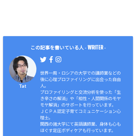
WRITER
この記事を書いている人 -
-
世界一周・ロシアの大学での講師業などの
後に心理プロファイリングに出会った自由
Tat
人。
プロファイリングと交流分析を使った「生
き辛さの解消」や「相性・人間関係のモヤ
モヤ解消」のサポートを行っています。
ＪＣＰＡ認定子育てコミュニケーション心
理士。
関西の諸大学にて英語講師業、身体も心も
ほぐす足圧ボディケアも行っています。