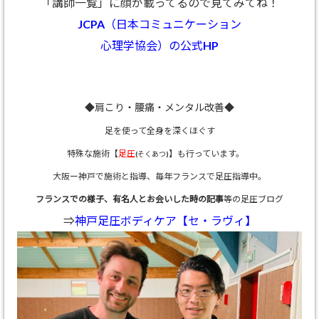
「講師一覧」に顔が載ってるので見てみてね！
JCPA（日本コミュニケーション
心理学協会）の公式HP
◆肩こり・腰痛・メンタル改善◆
足を使って全身を深くほぐす
特殊な施術【
足圧
】も行っています。
(そくあつ)
大阪ー神戸で施術と指導、
毎年フランスで足圧指導中。
フランスでの様子、有名人とお会いした時の記事
等の足圧ブログ
⇒
神戸足圧ボディケア【セ・ラヴィ】