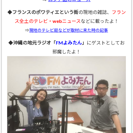
◆
フランスのポワティエという街
の現地の雑誌、
フラン
ス全土のテレビ・webニュース
などに載ったよ！
⇒
現地のテレビ局などが取材に来た時の記事
◆
沖縄の地元ラジオ「
FMよみたん
」
にゲストとしてお
邪魔したよ！