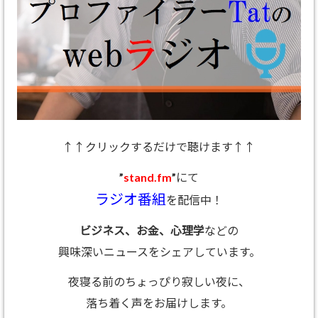
↑↑クリックするだけで聴けます↑↑
”
stand.fm
”にて
ラジオ番組
を配信中！
ビジネス、お金、心理学
などの
興味深いニュースをシェアしています。
夜寝る前のちょっぴり寂しい夜に、
落ち着く声をお届けします。