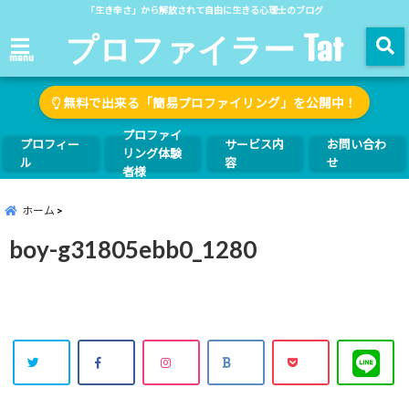
「生き辛さ」から解放されて自由に生きる心理士のブログ
プロファイラー Tat
menu
無料で出来る「簡易プロファイリング」を公開中！
プロファイ
プロフィー
サービス内
お問い合わ
リング体験
ル
容
せ
者様
ホーム
boy-g31805ebb0_1280