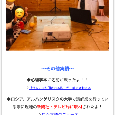
～その他実績～
◆
心理学本
に名前が載ったよ！！
⇒
「他人に振り回される私」が一瞬で変わる本
◆
ロシア、アルハンゲリスクの大学
で講師業を行ってい
る際に現地の
新聞社・テレビ局に取材
されたよ！
⇒
ロシア語のニュース