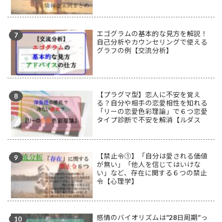
エゴグラムの基本的な見方を解説！
自己分析やカウンセリングで使える
グラフの例【交流分析】
【プラグマ型】恋人に不安を覚え
る？自分や相手の恋愛相性を知れる
「リーの恋愛色彩理論」で６つ恋愛
タイプ診断で不安を解消【ルダス
型】
【禁止令①】「自分は愛される価値
が無い」「他人を信じてはいけな
い」など、存在に関する６つの禁止
令【心理学】
感情のバイオリズムは”28日周期”っ