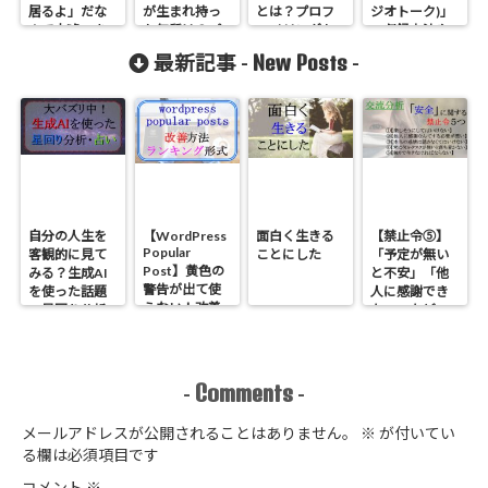
居るよ」だな
が生まれ持っ
とは？プロフ
ジオトーク)」
んて大嘘つき
た気質は？プ
ァイリングか
の収録方法や
だね
ロファイリン
ら診る相性の
イイネ数は？
New Posts
最新記事 -
-
グしたらあの
良い・悪い有
２か月間実際
有名人と同じ
名人
にやってみて
気質だった
分かった事ま
とめ
自分の人生を
【WordPress
面白く生きる
【禁止令⑤】
Popular
客観的に見て
ことにした
「予定が無い
Post】黄色の
みる？生成AI
と不安」「他
警告が出て使
を使った話題
人に感謝でき
えない！改善
の星回り分析
ない」などの
方法とランキ
のやり方
原因である
ング形式にす
「安全」に関
る方法
する禁止令５
つ【心理学】
Comments
-
-
メールアドレスが公開されることはありません。
※
が付いてい
る欄は必須項目です
コメント
※