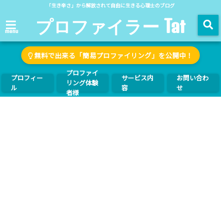
「生き辛さ」から解放されて自由に生きる心理士のブログ
プロファイラー Tat
menu
無料で出来る「簡易プロファイリング」を公開中！
プロファイ
プロフィー
サービス内
お問い合わ
リング体験
ル
容
せ
者様