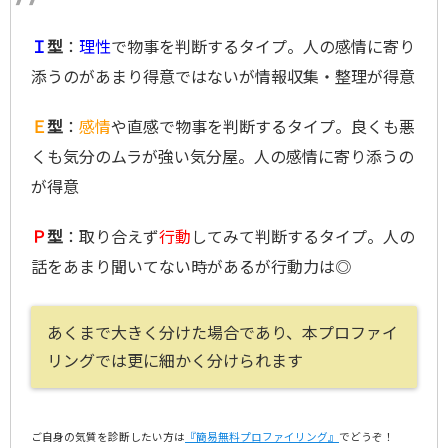
Ｉ
型
：
理性
で物事を判断するタイプ。人の感情に寄り
添うのがあまり得意ではないが情報収集・整理が得意
Ｅ
型
：
感情
や直感で物事を判断するタイプ。良くも悪
くも気分のムラが強い気分屋。人の感情に寄り添うの
が得意
Ｐ
型
：取り合えず
行動
してみて判断するタイプ。人の
話をあまり聞いてない時があるが行動力は◎
あくまで大きく分けた場合であり、本プロファイ
リングでは更に細かく分けられます
ご自身の気質を診断したい方は
『簡易無料プロファイリング』
でどうぞ！