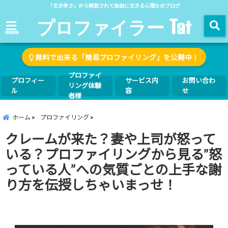
「生き辛さ」から解放されて自由に生きる心理士のブログ
プロファイラー Tat
menu
無料で出来る「簡易プロファイリング」を公開中！
プロファイ
プロフィー
サービス内
お問い合わ
リング体験
ル
容
せ
者様
ホーム
プロファイリング
クレームが来た？妻や上司が怒って
いる？プロファイリングから見る”怒
っている人”への気質ごとの上手な謝
り方を伝授しちゃいまっせ！