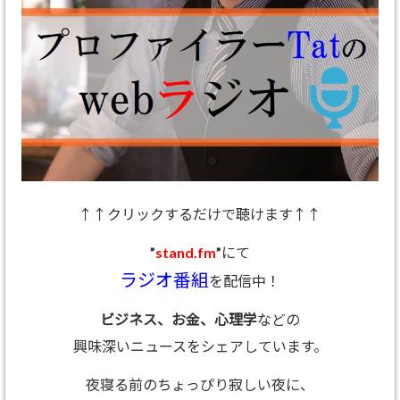
↑↑クリックするだけで聴けます↑↑
”
stand.fm
”にて
ラジオ番組
を配信中！
ビジネス、お金、心理学
などの
興味深いニュースをシェアしています。
夜寝る前のちょっぴり寂しい夜に、