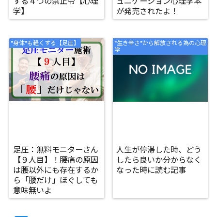
する４つの禁止令【心理
ュニケーション心理学本
学】
が発売されたよ！
"身体"も軽くする【足圧】
"生き辛さ"から解放される為の心理
学
足圧：無料モニターさん
人生が停滞した時、どう
【９人目】！腰痛の原因
したら良いか分からなく
は腰以外にも存在するか
なった時に読む記事
ら「腰だけ」ほぐしても
意味無いよ