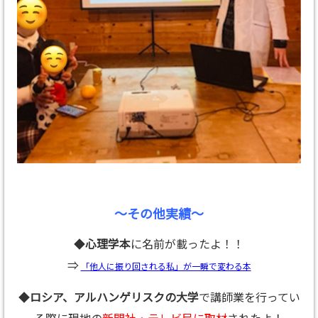
～その他実績～
◆
心理学本
に名前が載ったよ！！
⇒
「他人に振り回される私」が一瞬で変わる本
◆
ロシア、アルハンゲリスクの大学
で講師業を行ってい