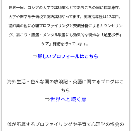
世界一周、ロシアの大学で講師業などであちこちの国に長期滞在。
大学や医学部予備校で英語講師やってます。英語指導歴は17年目。
講師業の他に
心理プロファイリング
と
交流分析
によるカウンセリン
グ、肩こり・腰痛・メンタル改善にも効果的な特殊な
「足圧ボディ
ケア」施術
を行っています。
⇒
詳しいプロフィールはこちら
海外生活・色んな国の放浪記・英語に関するブログはこ
ちら
⇒
世界へと続く扉
僕が所属するプロファイリングや子育て心理学の協会の