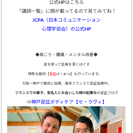
公式HPはこちら
「講師一覧」に顔が載ってるので見てみてね！
JCPA（日本コミュニケーション
心理学協会）の公式HP
◆肩こり・腰痛・メンタル改善◆
足を使って全身を深くほぐす
特殊な施術【
足圧
】も行っています。
(そくあつ)
大阪ー神戸で施術と指導、
毎年フランスで足圧指導中。
フランスでの様子、有名人とお会いした時の記事
等の足圧ブログ
⇒
神戸足圧ボディケア【セ・ラヴィ】