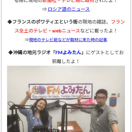
る際に現地の
新聞社・テレビ局に取材
されたよ！
⇒
ロシア語のニュース
◆
フランスのポワティエという街
の現地の雑誌、
フラン
ス全土のテレビ・webニュース
などに載ったよ！
⇒
現地のテレビ局などが取材に来た時の記事
◆
沖縄の地元ラジオ「
FMよみたん
」
にゲストとしてお
邪魔したよ！