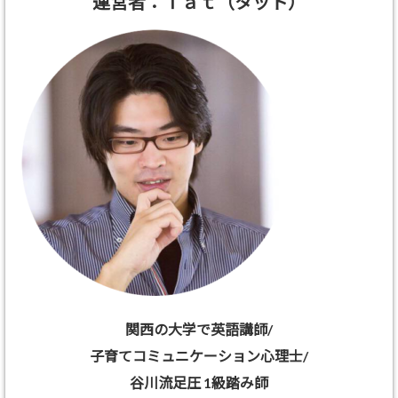
運営者：Ｔａｔ（タット）
関西の大学で英語講師/
子育てコミュニケーション心理士/
谷川流足圧 1級踏み師