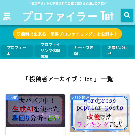
「生き辛さ」から解放されて自由に生きる心理士のブログ
プロファイラー Tat
menu
無料で出来る「簡易プロファイリング」を公開中！
プロファイ
プロフィー
サービス内
お問い合わ
リング体験
ル
容
せ
者様
「 投稿者アーカイブ：Tat 」 一覧
その他
ブログ関連