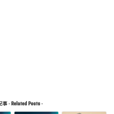
Related Posts
事 -
-