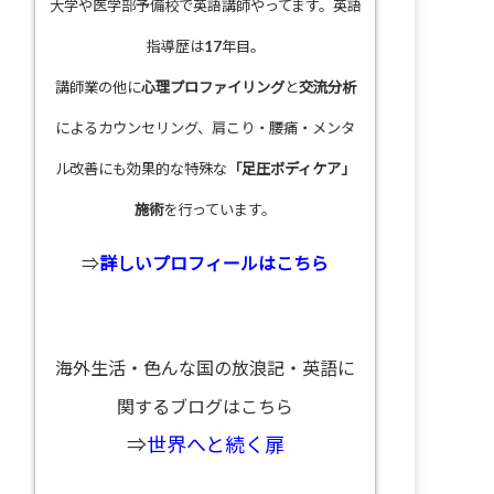
大学や医学部予備校で英語講師やってます。英語
指導歴は17年目。
講師業の他に
心理プロファイリング
と
交流分析
によるカウンセリング、肩こり・腰痛・メンタ
ル改善にも効果的な特殊な
「足圧ボディケア」
施術
を行っています。
⇒
詳しいプロフィールはこちら
海外生活・色んな国の放浪記・英語に
関するブログはこちら
⇒
世界へと続く扉