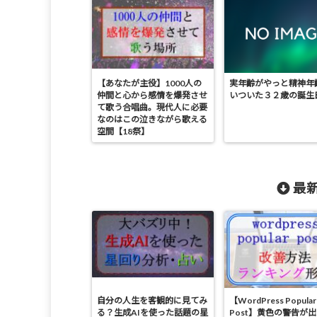
【あなたが主役】1000人の
実年齢がやっと精神年
仲間と心から感情を爆発させ
いついた３２歳の誕生
て歌う合唱曲。現代人に必要
なのはこの泣きながら歌える
空間【18祭】
最新
自分の人生を客観的に見てみ
【WordPress Popular
る？生成AIを使った話題の星
Post】黄色の警告が