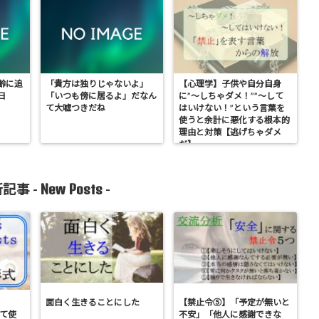
齢に追
「貴方は独りじゃないよ」
【心理学】子供や自分自身
日
「いつも傍に居るよ」だなん
に”～しちゃダメ！””～して
て大嘘つきだね
はいけない！”という言葉を
使うと余計に悪化する根本的
理由と対策【逃げちゃダメ
だ】
New Posts
記事 -
-
面白く生きることにした
【禁止令⑤】「予定が無いと
出て使
不安」「他人に感謝できな