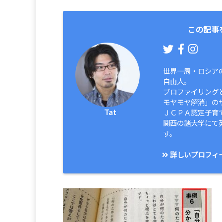
この記事
世界一周・ロシア
自由人。
プロファイリング
モヤモヤ解消」の
Tat
ＪＣＰＡ認定子育
関西の諸大学にて
す。
詳しいプロフィ