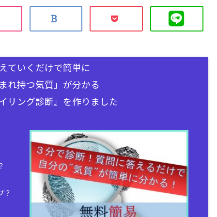
えていくだけで簡単に
まれ持つ気質」が分かる
イリング診断』を作りました
？
プ？