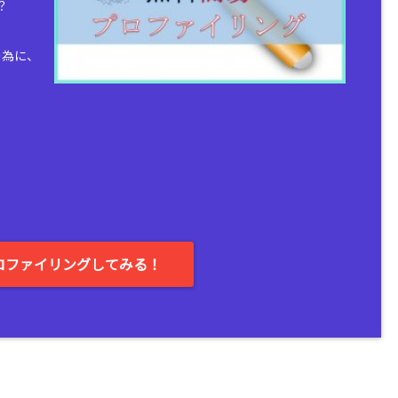
？
の為に、
。
ロファイリングしてみる！