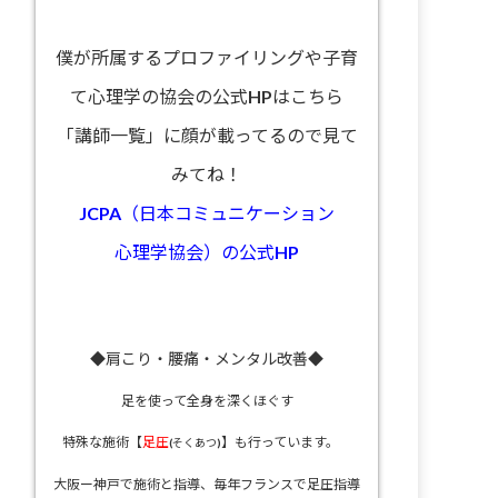
僕が所属するプロファイリングや子育
て心理学の協会の公式HPはこちら
「講師一覧」に顔が載ってるので見て
みてね！
JCPA（日本コミュニケーション
心理学協会）の公式HP
◆肩こり・腰痛・メンタル改善◆
足を使って全身を深くほぐす
特殊な施術【
足圧
】も行っています。
(そくあつ)
大阪ー神戸で施術と指導、
毎年フランスで足圧指導