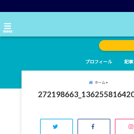
menu
プロフィール
記事
ホーム
272198663_13625581642