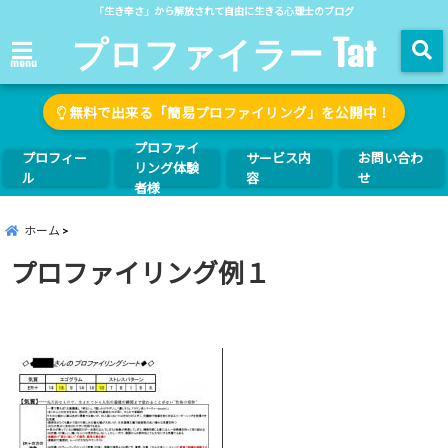
「生き辛さ」から解放されて自由に生きる心理士のブログ
プロファイラー Tat
menu
無料で出来る「簡易プロファイリング」を公開中！
プロファイ
プロフィー
サービス内
お問い合わ
リング体験
ル
容
せ
者様
ホーム
プロファイリング例１