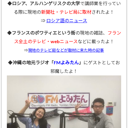
◆
ロシア、アルハンゲリスクの大学
で講師業を行ってい
る際に現地の
新聞社・テレビ局に取材
されたよ！
⇒
ロシア語のニュース
◆
フランスのポワティエという街
の現地の雑誌、
フラン
ス全土のテレビ・webニュース
などに載ったよ！
⇒
現地のテレビ局などが取材に来た時の記事
◆
沖縄の地元ラジオ「
FMよみたん
」
にゲストとしてお
邪魔したよ！