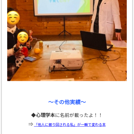
～その他実績～
◆
心理学本
に名前が載ったよ！！
⇒
「他人に振り回される私」が一瞬で変わる本