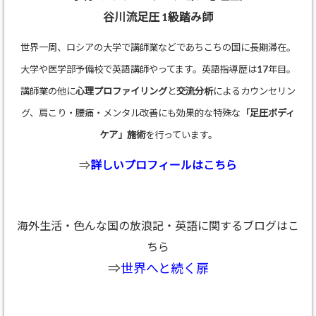
谷川流足圧 1級踏み師
世界一周、ロシアの大学で講師業などであちこちの国に長期滞在。
大学や医学部予備校で英語講師やってます。英語指導歴は17年目。
講師業の他に
心理プロファイリング
と
交流分析
によるカウンセリン
グ、肩こり・腰痛・メンタル改善にも効果的な特殊な
「足圧ボディ
ケア」施術
を行っています。
⇒
詳しいプロフィールはこちら
海外生活・色んな国の放浪記・英語に関するブログはこ
ちら
⇒
世界へと続く扉