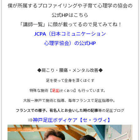
僕が所属するプロファイリングや子育て心理学の協会の
公式HPはこちら
「講師一覧」に顔が載ってるので見てみてね！
JCPA（日本コミュニケーション
心理学協会）の公式HP
◆肩こり・腰痛・メンタル改善◆
足を使って全身を深くほぐす
特殊な施術【
足圧
】も行っています。
(そくあつ)
大阪ー神戸で施術と指導、
毎年フランスで足圧指導中。
フランスでの様子、有名人とお会いした時の記事
等の足圧ブログ
⇒
神戸足圧ボディケア【セ・ラヴィ】