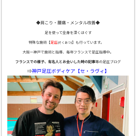
◆肩こり・腰痛・メンタル改善◆
足を使って全身を深くほぐす
特殊な施術【
足圧
】も行っています。
(そくあつ)
大阪ー神戸で施術と指導、
毎年フランスで足圧指導中。
フランスでの様子、有名人とお会いした時の記事
等の足圧ブログ
⇒
神戸足圧ボディケア【セ・ラヴィ】