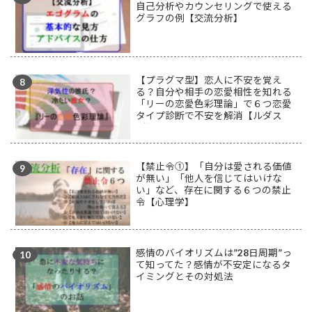
自己分析やカウンセリングで使える
グラフの例【交流分析】
【プラグマ型】恋人に不安を覚え
る？自分や相手の恋愛相性を知れる
「リーの恋愛色彩理論」で６つ恋愛
タイプ診断で不安を解消【ルダス
型】
【禁止令①】「自分は愛される価値
が無い」「他人を信じてはいけな
い」など、存在に関する６つの禁止
令【心理学】
感情のバイオリズムは”28日周期”っ
て知ってた？感情が不安定になるタ
イミングとその対処法