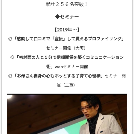
累計２５６名突破！
◆セミナー
【2019年～】
◎
「感動して口コミで「宣伝」して貰えるプロファイリング」
セミナー開催（大阪）
◎
「初対面の人と５分で信頼関係を築くコミュニケーション
術」
webセミナー開催
◎
「お母さん自身の心もホッとする子育て心理学」
セミナー開
催（三重）