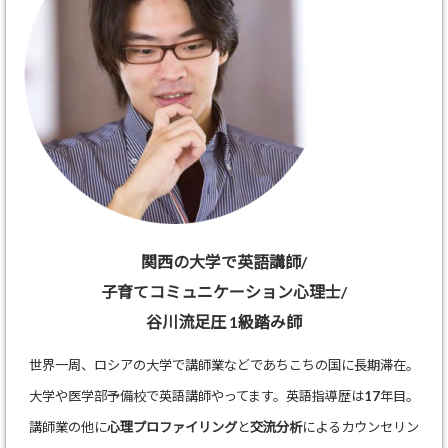
関西の大学で英語講師/
子育てコミュニケーション心理士/
谷川流足圧 1級踏み師
世界一周、ロシアの大学で講師業などであちこちの国に長期滞在。
大学や医学部予備校で英語講師やってます。英語指導歴は17年目。
講師業の他に
心理プロファイリング
と
交流分析
によるカウンセリン