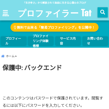
「生き辛さ」から解放されて自由に生きる心理士のブログ
プロファイラー Tat
menu
無料で出来る「簡易プロファイリング」を公開中！
プロファイ
プロフィー
サービス内
お問い合わ
リング体験
ル
容
せ
者様
ホーム
保護中: バックエンド
このコンテンツはパスワードで保護されています。閲覧す
るには以下にパスワードを入力してください。