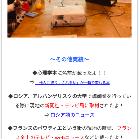
～その他実績～
◆
心理学本
に名前が載ったよ！！
⇒
「他人に振り回される私」が一瞬で変わる本
◆
ロシア、アルハンゲリスクの大学
で講師業を行ってい
る際に現地の
新聞社・テレビ局に取材
されたよ！
⇒
ロシア語のニュース
◆
フランスのポワティエという街
の現地の雑誌、
フラン
ス全土のテレビ・webニュース
などに載ったよ！