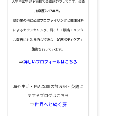
大学や医学部予備校で英語講師やってます。英語
指導歴は17年目。
講師業の他に
心理プロファイリング
と
交流分析
によるカウンセリング、肩こり・腰痛・メンタ
ル改善にも効果的な特殊な
「足圧ボディケア」
施術
を行っています。
⇒
詳しいプロフィールはこちら
海外生活・色んな国の放浪記・英語に
関するブログはこちら
⇒
世界へと続く扉