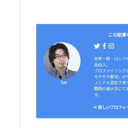
この記事
世界一周・ロシア
自由人。
プロファイリング
モヤモヤ解消」の
Tat
ＪＣＰＡ認定子育
関西の諸大学にて
す。
詳しいプロフィ