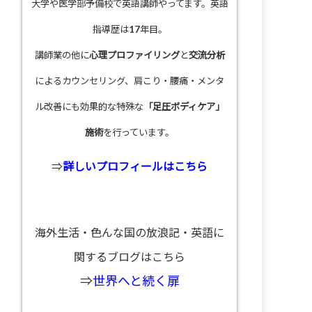
大学や医学部予備校で英語講師やってます。英語
指導歴は17年目。
講師業の他に
心理プロファイリング
と
交流分析
によるカウンセリング、肩こり・腰痛・メンタ
ル改善にも効果的な特殊な
「足圧ボディケア」
施術
を行っています。
⇒
詳しいプロフィールはこちら
海外生活・色んな国の放浪記・英語に
関するブログはこちら
⇒
世界へと続く扉