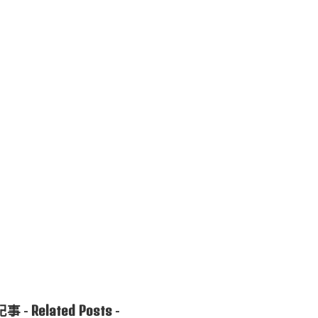
Related Posts
事 -
-