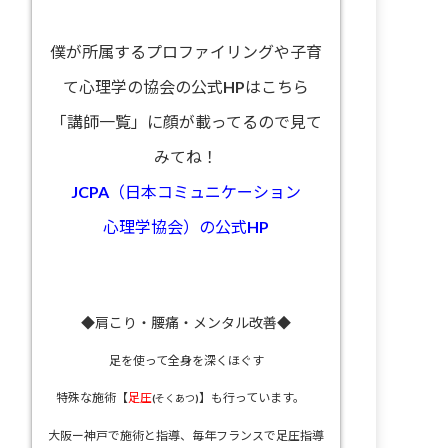
僕が所属するプロファイリングや子育
て心理学の協会の公式HPはこちら
「講師一覧」に顔が載ってるので見て
みてね！
JCPA（日本コミュニケーション
心理学協会）の公式HP
◆肩こり・腰痛・メンタル改善◆
足を使って全身を深くほぐす
特殊な施術【
足圧
】も行っています。
(そくあつ)
大阪ー神戸で施術と指導、
毎年フランスで足圧指導