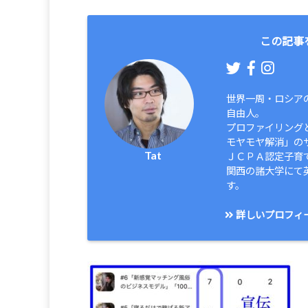
この記事
世界一周・ロシア
自由人。
プロファイリング
モヤモヤ解消」の
Tat
ＪＣＰＡ認定子育
関西の諸大学にて
す。
詳しいプロフィ