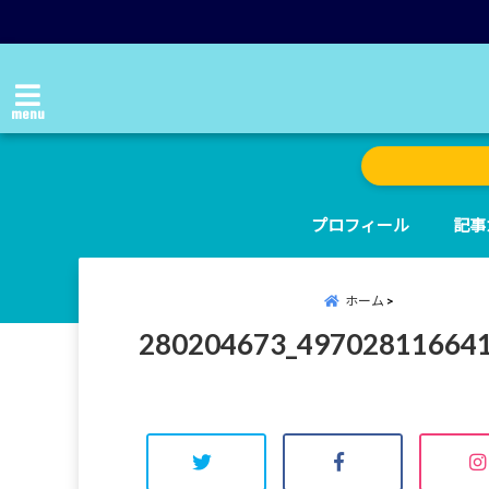
menu
プロフィール
記事
ホーム
280204673_49702811664