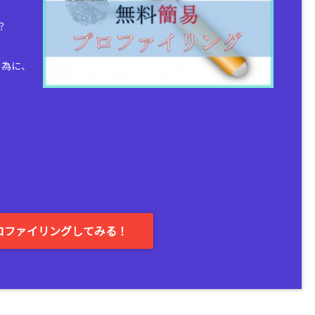
？
の為に、
。
ロファイリングしてみる！