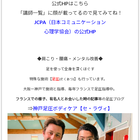
公式HPはこちら
「講師一覧」に顔が載ってるので見てみてね！
JCPA（日本コミュニケーション
心理学協会）の公式HP
◆肩こり・腰痛・メンタル改善◆
足を使って全身を深くほぐす
特殊な施術【
足圧
】も行っています。
(そくあつ)
大阪ー神戸で施術と指導、
毎年フランスで足圧指導中。
フランスでの様子、有名人とお会いした時の記事
等の足圧ブログ
⇒
神戸足圧ボディケア【セ・ラヴィ】