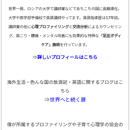
世界一周、ロシアの大学で講師業などであちこちの国に長期滞在。
大学や医学部予備校で英語講師やってます。英語指導歴は17年目。
講師業の他に
心理プロファイリング
と
交流分析
によるカウンセリン
グ、肩こり・腰痛・メンタル改善にも効果的な特殊な
「足圧ボディ
ケア」施術
を行っています。
⇒
詳しいプロフィールはこちら
海外生活・色んな国の放浪記・英語に関するブログはこ
ちら
⇒
世界へと続く扉
僕が所属するプロファイリングや子育て心理学の協会の