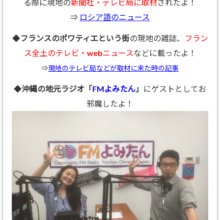
る際に現地の
新聞社・テレビ局に取材
されたよ！
⇒
ロシア語のニュース
◆
フランスのポワティエという街
の現地の雑誌、
フラン
ス全土のテレビ・webニュース
などに載ったよ！
⇒
現地のテレビ局などが取材に来た時の記事
◆
沖縄の地元ラジオ「
FMよみたん
」
にゲストとしてお
邪魔したよ！