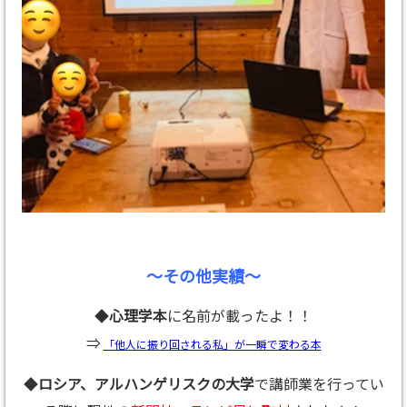
～その他実績～
◆
心理学本
に名前が載ったよ！！
⇒
「他人に振り回される私」が一瞬で変わる本
◆
ロシア、アルハンゲリスクの大学
で講師業を行ってい