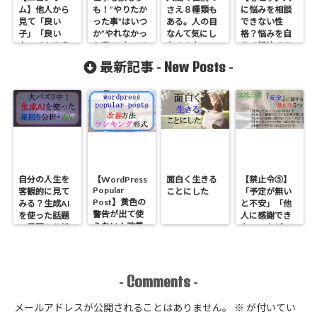
ム】他人から
も！”やりたか
さえ８種類も
に悩みを相談
見て「良い
った事”はいつ
ある。人の目
できない性
子」「良い
か”やれなかっ
なんて気にし
格？悩みを自
人」であろう
た事”になって
なさんな
分で解決する
とする子供の
大きな後悔に
方法５選【抱
New Posts
最新記事 -
-
自我「従順さ
なる
え込む】
（AC)」が高
い・低い人格
の特徴と実例
まとめ【交流
分析】
自分の人生を
【WordPress
面白く生きる
【禁止令⑤】
Popular
客観的に見て
ことにした
「予定が無い
Post】黄色の
みる？生成AI
と不安」「他
警告が出て使
を使った話題
人に感謝でき
えない！改善
の星回り分析
ない」などの
方法とランキ
のやり方
原因である
ング形式にす
「安全」に関
る方法
する禁止令５
つ【心理学】
Comments
-
-
メールアドレスが公開されることはありません。
※
が付いてい