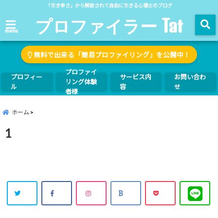
「生き辛さ」から解放されて自由に生きる心理士のブログ
プロファイラー Tat
menu
無料で出来る「簡易プロファイリング」を公開中！
プロファイ
プロフィー
サービス内
お問い合わ
リング体験
ル
容
せ
者様
ホーム
1