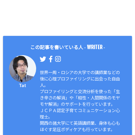
WRITER
この記事を書いている人 -
-
世界一周・ロシアの大学での講師業などの
後に心理プロファイリングに出会った自由
Tat
人。
プロファイリングと交流分析を使った「生
き辛さの解消」や「相性・人間関係のモヤ
モヤ解消」のサポートを行っています。
ＪＣＰＡ認定子育てコミュニケーション心
理士。
関西の諸大学にて英語講師業、身体も心も
ほぐす足圧ボディケアも行っています。