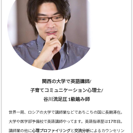
関西の大学で英語講師/
子育てコミュニケーション心理士/
谷川流足圧 1級踏み師
世界一周、ロシアの大学で講師業などであちこちの国に長期滞在。
大学や医学部予備校で英語講師やってます。英語指導歴は17年目。
講師業の他に
心理プロファイリング
と
交流分析
によるカウンセリン