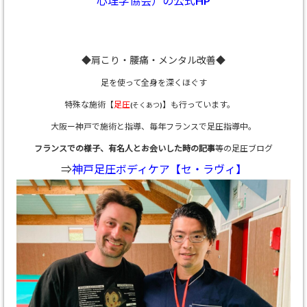
心理学協会）の公式HP
◆肩こり・腰痛・メンタル改善◆
足を使って全身を深くほぐす
特殊な施術【
足圧
】も行っています。
(そくあつ)
大阪ー神戸で施術と指導、
毎年フランスで足圧指導中。
フランスでの様子、有名人とお会いした時の記事
等の足圧ブログ
⇒
神戸足圧ボディケア【セ・ラヴィ】