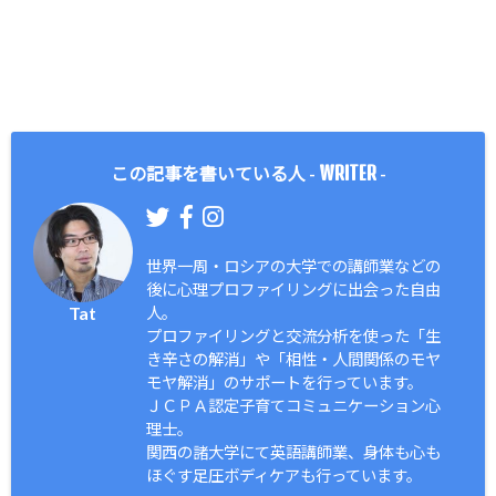
WRITER
この記事を書いている人 -
-
世界一周・ロシアの大学での講師業などの
後に心理プロファイリングに出会った自由
Tat
人。
プロファイリングと交流分析を使った「生
き辛さの解消」や「相性・人間関係のモヤ
モヤ解消」のサポートを行っています。
ＪＣＰＡ認定子育てコミュニケーション心
理士。
関西の諸大学にて英語講師業、身体も心も
ほぐす足圧ボディケアも行っています。