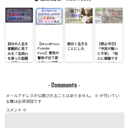
衛機制」【恋
愛心理】
自分の人生を
【WordPress
面白く生きる
【禁止令⑤】
Popular
客観的に見て
ことにした
「予定が無い
Post】黄色の
みる？生成AI
と不安」「他
警告が出て使
を使った話題
人に感謝でき
えない！改善
の星回り分析
ない」などの
方法とランキ
のやり方
原因である
ング形式にす
「安全」に関
る方法
する禁止令５
つ【心理学】
Comments
-
-
メールアドレスが公開されることはありません。
※
が付いてい
る欄は必須項目です
コメント
※