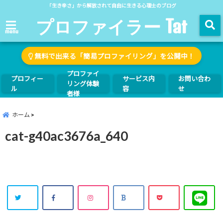
「生き辛さ」から解放されて自由に生きる心理士のブログ
プロファイラー Tat
menu
無料で出来る「簡易プロファイリング」を公開中！
プロファイ
プロフィー
サービス内
お問い合わ
リング体験
ル
容
せ
者様
ホーム
cat-g40ac3676a_640