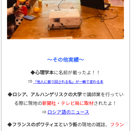
～その他実績～
◆
心理学本
に名前が載ったよ！！
⇒
「他人に振り回される私」が一瞬で変わる本
◆
ロシア、アルハンゲリスクの大学
で講師業を行ってい
る際に現地の
新聞社・テレビ局に取材
されたよ！
⇒
ロシア語のニュース
◆
フランスのポワティエという街
の現地の雑誌、
フラン