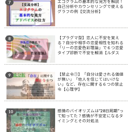
エゴグラムの基本的な見方を解説！
自己分析やカウンセリングで使える
グラフの例【交流分析】
【プラグマ型】恋人に不安を覚え
る？自分や相手の恋愛相性を知れる
「リーの恋愛色彩理論」で６つ恋愛
タイプ診断で不安を解消【ルダス
型】
【禁止令①】「自分は愛される価値
が無い」「他人を信じてはいけな
い」など、存在に関する６つの禁止
令【心理学】
感情のバイオリズムは”28日周期”っ
て知ってた？感情が不安定になるタ
イミングとその対処法