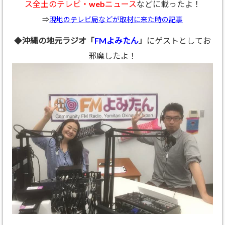
ス全土のテレビ・webニュース
などに載ったよ！
⇒
現地のテレビ局などが取材に来た時の記事
◆
沖縄の地元ラジオ「
FMよみたん
」
にゲストとしてお
邪魔したよ！