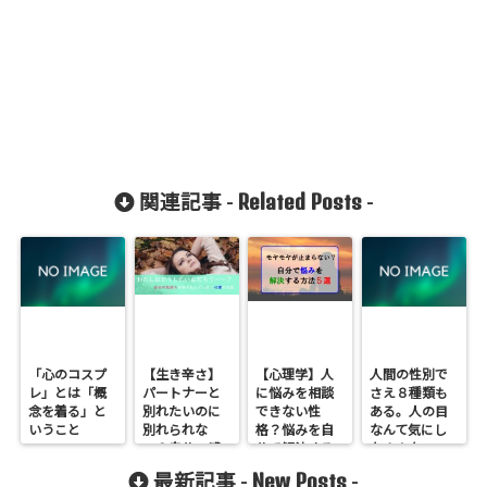
Related Posts
関連記事 -
-
「心のコスプ
【生き辛さ】
【心理学】人
人間の性別で
レ」とは「概
パートナーと
に悩みを相談
さえ８種類も
念を着る」と
別れたいのに
できない性
ある。人の目
いうこと
別れられな
格？悩みを自
なんて気にし
い？自分の感
分で解決する
なさんな
情を押し留め
方法５選【抱
New Posts
最新記事 -
-
てしまう「防
え込む】