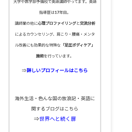
大学や医学部予備校で英語講師やってます。英語
指導歴は17年目。
講師業の他に
心理プロファイリング
と
交流分析
によるカウンセリング、肩こり・腰痛・メンタ
ル改善にも効果的な特殊な
「足圧ボディケア」
施術
を行っています。
⇒
詳しいプロフィールはこちら
海外生活・色んな国の放浪記・英語に
関するブログはこちら
⇒
世界へと続く扉