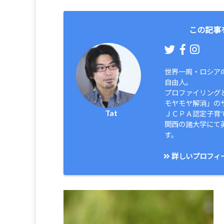
この記事
世界一周・ロシア
自由人。
プロファイリング
モヤモヤ解消」の
Tat
ＪＣＰＡ認定子育
関西の諸大学にて
す。
詳しいプロフィ