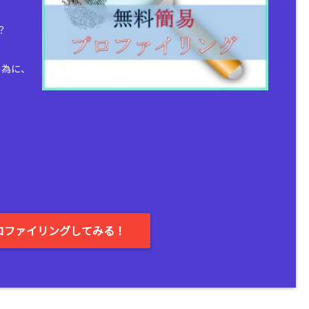
？
の為に、
。
ロファイリングしてみる！