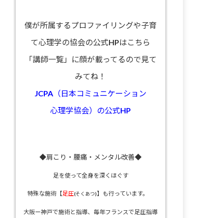
僕が所属するプロファイリングや子育
て心理学の協会の公式HPはこちら
「講師一覧」に顔が載ってるので見て
みてね！
JCPA（日本コミュニケーション
心理学協会）の公式HP
◆肩こり・腰痛・メンタル改善◆
足を使って全身を深くほぐす
特殊な施術【
足圧
】も行っています。
(そくあつ)
大阪ー神戸で施術と指導、
毎年フランスで足圧指導