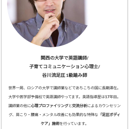
関西の大学で英語講師/
子育てコミュニケーション心理士/
谷川流足圧 1級踏み師
世界一周、ロシアの大学で講師業などであちこちの国に長期滞在。
大学や医学部予備校で英語講師やってます。英語指導歴は17年目。
講師業の他に
心理プロファイリング
と
交流分析
によるカウンセリン
グ、肩こり・腰痛・メンタル改善にも効果的な特殊な
「足圧ボディ
ケア」施術
を行っています。