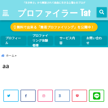
「生き辛さ」から解放されて自由に生きる心理士のブログ
プロファイラー Tat
menu
無料で出来る「簡易プロファイリング」を公開中！
プロファイ
プロフィー
サービス内
お問い合わ
リング体験
ル
容
せ
者様
ホーム
aa