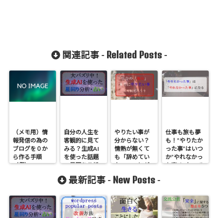
Related Posts
関連記事 -
-
（メモ用）情
自分の人生を
やりたい事が
仕事も旅も夢
報発信の為の
客観的に見て
分からない？
も！”やりたか
ブログを０か
みる？生成AI
情熱が無くて
った事”はいつ
ら作る手順
を使った話題
も「辞めてい
か”やれなかっ
（仮）
の星回り分析
ない」ことが
た事”になって
のやり方
自分の強みに
大きな後悔に
New Posts
最新記事 -
-
なるという話
なる