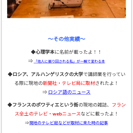
～その他実績～
◆
心理学本
に名前が載ったよ！！
⇒
「他人に振り回される私」が一瞬で変わる本
◆
ロシア、アルハンゲリスクの大学
で講師業を行ってい
る際に現地の
新聞社・テレビ局に取材
されたよ！
⇒
ロシア語のニュース
◆
フランスのポワティエという街
の現地の雑誌、
フラン
ス全土のテレビ・webニュース
などに載ったよ！
⇒
現地のテレビ局などが取材に来た時の記事