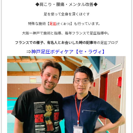
◆肩こり・腰痛・メンタル改善◆
足を使って全身を深くほぐす
特殊な施術【
足圧
】も行っています。
(そくあつ)
大阪ー神戸で施術と指導、
毎年フランスで足圧指導中。
フランスでの様子、有名人とお会いした時の記事
等の足圧ブログ
⇒
神戸足圧ボディケア【セ・ラヴィ】