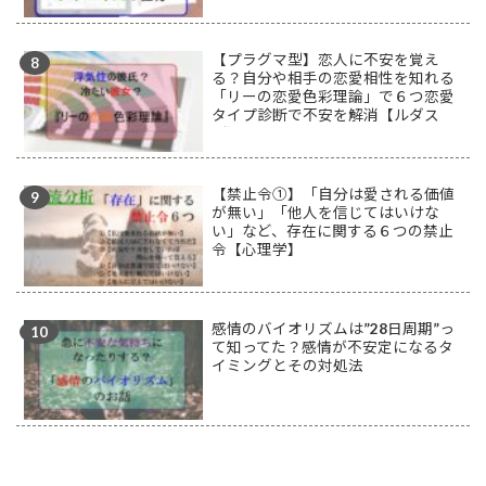
【プラグマ型】恋人に不安を覚え
る？自分や相手の恋愛相性を知れる
「リーの恋愛色彩理論」で６つ恋愛
タイプ診断で不安を解消【ルダス
型】
【禁止令①】「自分は愛される価値
が無い」「他人を信じてはいけな
い」など、存在に関する６つの禁止
令【心理学】
感情のバイオリズムは”28日周期”っ
て知ってた？感情が不安定になるタ
イミングとその対処法