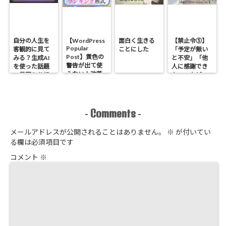
自分の人生を
【WordPress
面白く生きる
【禁止令⑤】
Popular
客観的に見て
ことにした
「予定が無い
Post】黄色の
みる？生成AI
と不安」「他
警告が出て使
を使った話題
人に感謝でき
えない！改善
の星回り分析
ない」などの
方法とランキ
のやり方
原因である
ング形式にす
「安全」に関
る方法
する禁止令５
つ【心理学】
Comments
-
-
メールアドレスが公開されることはありません。
※
が付いてい
る欄は必須項目です
コメント
※