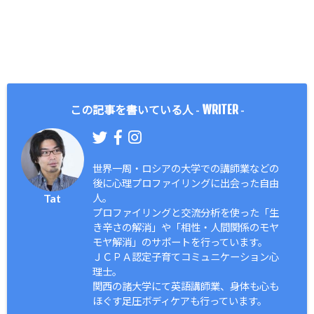
WRITER
この記事を書いている人 -
-
世界一周・ロシアの大学での講師業などの
後に心理プロファイリングに出会った自由
Tat
人。
プロファイリングと交流分析を使った「生
き辛さの解消」や「相性・人間関係のモヤ
モヤ解消」のサポートを行っています。
ＪＣＰＡ認定子育てコミュニケーション心
理士。
関西の諸大学にて英語講師業、身体も心も
ほぐす足圧ボディケアも行っています。