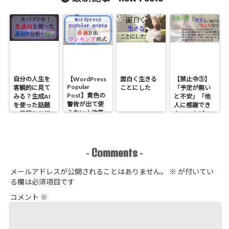
を調べてみた
６つの禁止令
しまう心理の
【心理学】
根本を探るオ
ススメ本
自分の人生を
【WordPress
面白く生きる
【禁止令⑤】
Popular
客観的に見て
ことにした
「予定が無い
Post】黄色の
みる？生成AI
と不安」「他
警告が出て使
を使った話題
人に感謝でき
えない！改善
の星回り分析
ない」などの
方法とランキ
のやり方
原因である
ング形式にす
「安全」に関
る方法
する禁止令５
つ【心理学】
Comments
-
-
メールアドレスが公開されることはありません。
※
が付いてい
る欄は必須項目です
コメント
※