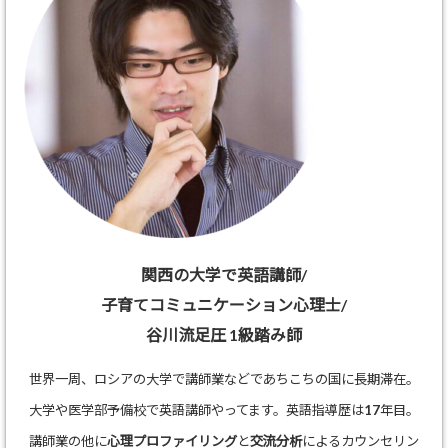
関西の大学で英語講師/
子育てコミュニケーション心理士/
谷川流足圧 1級踏み師
世界一周、ロシアの大学で講師業などであちこちの国に長期滞在。
大学や医学部予備校で英語講師やってます。英語指導歴は17年目。
講師業の他に
心理プロファイリング
と
交流分析
によるカウンセリン