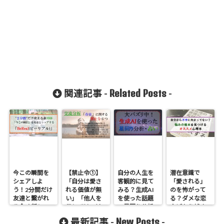
Related Posts
関連記事 -
-
今この瞬間を
【禁止令①】
自分の人生を
潜在意識で
シェアしよ
「自分は愛さ
客観的に見て
「愛される」
う！2分間だけ
れる価値が無
みる？生成AI
のを怖がって
友達と繋がれ
い」「他人を
を使った話題
る？ダメな恋
る全く新しい
信じてはいけ
の星回り分析
人ばかり捕ま
SNS「BeReal(
ない」など、
のやり方
える？自分で
New Posts
最新記事 -
-
ビーリアル)」
存在に関する
不幸を選んで