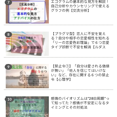
エゴグラムの基本的な見方を解説！
自己分析やカウンセリングで使える
グラフの例【交流分析】
【プラグマ型】恋人に不安を覚え
る？自分や相手の恋愛相性を知れる
「リーの恋愛色彩理論」で６つ恋愛
タイプ診断で不安を解消【ルダス
型】
【禁止令①】「自分は愛される価値
が無い」「他人を信じてはいけな
い」など、存在に関する６つの禁止
令【心理学】
感情のバイオリズムは”28日周期”っ
て知ってた？感情が不安定になるタ
イミングとその対処法