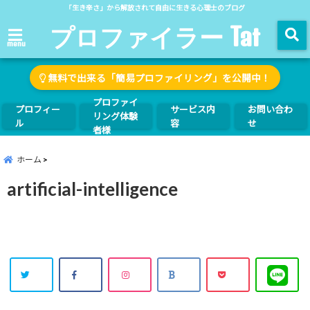
「生き辛さ」から解放されて自由に生きる心理士のブログ
プロファイラー Tat
menu
無料で出来る「簡易プロファイリング」を公開中！
プロファイ
プロフィー
サービス内
お問い合わ
リング体験
ル
容
せ
者様
ホーム
artificial-intelligence