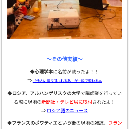
～その他実績～
◆
心理学本
に名前が載ったよ！！
⇒
「他人に振り回される私」が一瞬で変わる本
◆
ロシア、アルハンゲリスクの大学
で講師業を行ってい
る際に現地の
新聞社・テレビ局に取材
されたよ！
⇒
ロシア語のニュース
◆
フランスのポワティエという街
の現地の雑誌、
フラン