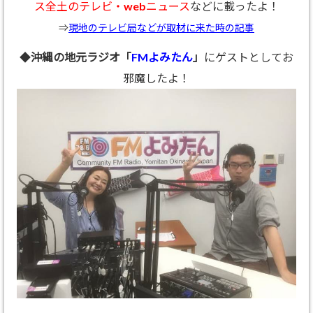
ス全土のテレビ・webニュース
などに載ったよ！
⇒
現地のテレビ局などが取材に来た時の記事
◆
沖縄の地元ラジオ「
FMよみたん
」
にゲストとしてお
邪魔したよ！