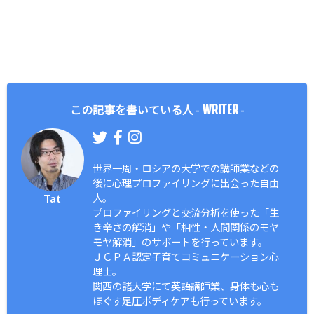
WRITER
この記事を書いている人 -
-
世界一周・ロシアの大学での講師業などの
後に心理プロファイリングに出会った自由
Tat
人。
プロファイリングと交流分析を使った「生
き辛さの解消」や「相性・人間関係のモヤ
モヤ解消」のサポートを行っています。
ＪＣＰＡ認定子育てコミュニケーション心
理士。
関西の諸大学にて英語講師業、身体も心も
ほぐす足圧ボディケアも行っています。