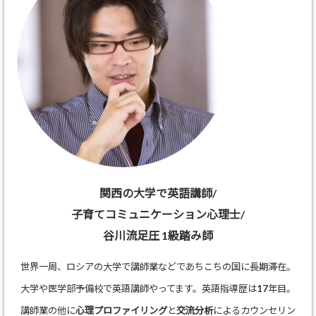
関西の大学で英語講師/
子育てコミュニケーション心理士/
谷川流足圧 1級踏み師
世界一周、ロシアの大学で講師業などであちこちの国に長期滞在。
大学や医学部予備校で英語講師やってます。英語指導歴は17年目。
講師業の他に
心理プロファイリング
と
交流分析
によるカウンセリン