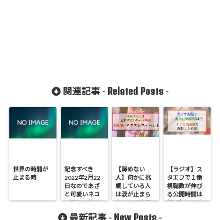
Related Posts
関連記事 -
-
世界の時間が
記念すべき
【諦めない
【ラジオ】ス
止まる時
2022年2月22
人】何かに挑
タエフで１番
日なのであざ
戦している人
視聴数が伸び
と可愛いネコ
は涙が止まら
る公開時間は
の画像を集め
なくなる映画
朝7時30分！
てみただけの
「sing ネクス
12日間収録し
New Posts
最新記事 -
-
記事
トステージ」
て検証した結