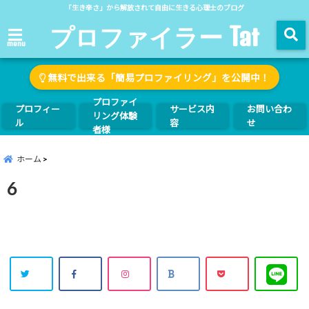
「生き辛さ」から解放されて自由に生きる心理士のブログ
プロファイラー Tat
menu
無料で出来る「簡易プロファイリング」を公開中！
プロファイ
プロフィー
サービス内
お問い合わ
リング体験
ル
容
せ
者様
ホーム
6