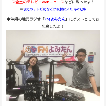
ス全土のテレビ・webニュース
などに載ったよ！
⇒
現地のテレビ局などが取材に来た時の記事
◆
沖縄の地元ラジオ「
FMよみたん
」
にゲストとしてお
邪魔したよ！