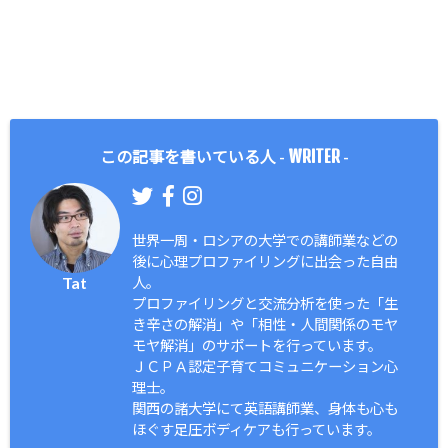
WRITER
この記事を書いている人 -
-
世界一周・ロシアの大学での講師業などの
後に心理プロファイリングに出会った自由
Tat
人。
プロファイリングと交流分析を使った「生
き辛さの解消」や「相性・人間関係のモヤ
モヤ解消」のサポートを行っています。
ＪＣＰＡ認定子育てコミュニケーション心
理士。
関西の諸大学にて英語講師業、身体も心も
ほぐす足圧ボディケアも行っています。