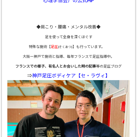
心理学協会）の公式HP
◆肩こり・腰痛・メンタル改善◆
足を使って全身を深くほぐす
特殊な施術【
足圧
】も行っています。
(そくあつ)
大阪ー神戸で施術と指導、
毎年フランスで足圧指導中。
フランスでの様子、有名人とお会いした時の記事
等の足圧ブログ
⇒
神戸足圧ボディケア【セ・ラヴィ】