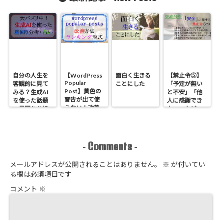
【２回号泣】
果
【stamd.fm】
自分の人生を
【WordPress
面白く生きる
【禁止令⑤】
Popular
客観的に見て
ことにした
「予定が無い
Post】黄色の
みる？生成AI
と不安」「他
警告が出て使
を使った話題
人に感謝でき
えない！改善
の星回り分析
ない」などの
方法とランキ
のやり方
原因である
ング形式にす
「安全」に関
る方法
する禁止令５
つ【心理学】
Comments
-
-
メールアドレスが公開されることはありません。
※
が付いてい
る欄は必須項目です
コメント
※