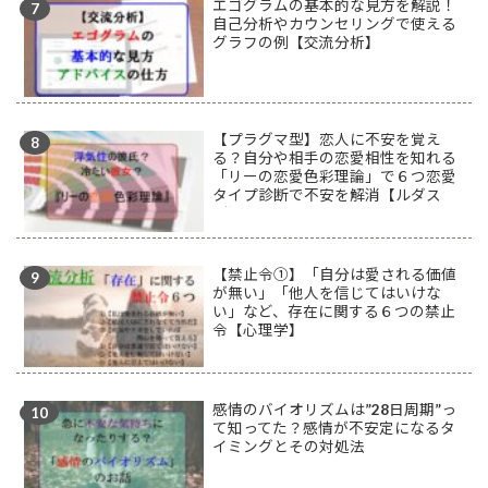
エゴグラムの基本的な見方を解説！
自己分析やカウンセリングで使える
グラフの例【交流分析】
【プラグマ型】恋人に不安を覚え
る？自分や相手の恋愛相性を知れる
「リーの恋愛色彩理論」で６つ恋愛
タイプ診断で不安を解消【ルダス
型】
【禁止令①】「自分は愛される価値
が無い」「他人を信じてはいけな
い」など、存在に関する６つの禁止
令【心理学】
感情のバイオリズムは”28日周期”っ
て知ってた？感情が不安定になるタ
イミングとその対処法