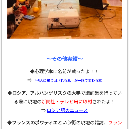
～その他実績～
◆
心理学本
に名前が載ったよ！！
⇒
「他人に振り回される私」が一瞬で変わる本
◆
ロシア、アルハンゲリスクの大学
で講師業を行ってい
る際に現地の
新聞社・テレビ局に取材
されたよ！
⇒
ロシア語のニュース
◆
フランスのポワティエという街
の現地の雑誌、
フラン