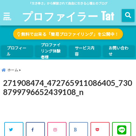
「生き辛さ」から解放されて自由に生きる心理士のブログ
プロファイラー Tat
menu
無料で出来る「簡易プロファイリング」を公開中！
プロファイ
プロフィー
サービス内
お問い合わ
リング体験
ル
容
せ
者様
ホーム
271908474_472765911086405_730
8799796652439108_n