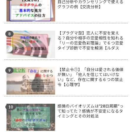
自己分析やカウンセリングで使える
グラフの例【交流分析】
【プラグマ型】恋人に不安を覚え
る？自分や相手の恋愛相性を知れる
「リーの恋愛色彩理論」で６つ恋愛
タイプ診断で不安を解消【ルダス
型】
【禁止令①】「自分は愛される価値
が無い」「他人を信じてはいけな
い」など、存在に関する６つの禁止
令【心理学】
感情のバイオリズムは”28日周期”っ
て知ってた？感情が不安定になるタ
イミングとその対処法