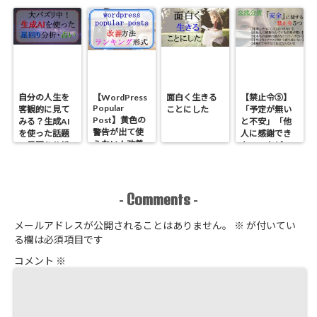
まとめ【交流
分析】
自分の人生を
【WordPress
面白く生きる
【禁止令⑤】
Popular
客観的に見て
ことにした
「予定が無い
Post】黄色の
みる？生成AI
と不安」「他
警告が出て使
を使った話題
人に感謝でき
えない！改善
の星回り分析
ない」などの
方法とランキ
のやり方
原因である
ング形式にす
「安全」に関
る方法
する禁止令５
つ【心理学】
Comments
-
-
メールアドレスが公開されることはありません。
※
が付いてい
る欄は必須項目です
コメント
※