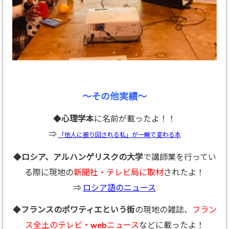
～その他実績～
◆
心理学本
に名前が載ったよ！！
⇒
「他人に振り回される私」が一瞬で変わる本
◆
ロシア、アルハンゲリスクの大学
で講師業を行ってい
る際に現地の
新聞社・テレビ局に取材
されたよ！
⇒
ロシア語のニュース
◆
フランスのポワティエという街
の現地の雑誌、
フラン
ス全土のテレビ・webニュース
などに載ったよ！