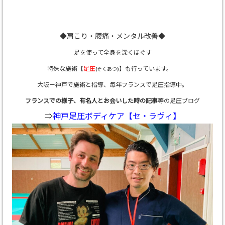
◆肩こり・腰痛・メンタル改善◆
足を使って全身を深くほぐす
特殊な施術【
足圧
】も行っています。
(そくあつ)
大阪ー神戸で施術と指導、
毎年フランスで足圧指導中。
フランスでの様子、有名人とお会いした時の記事
等の足圧ブログ
⇒
神戸足圧ボディケア【セ・ラヴィ】