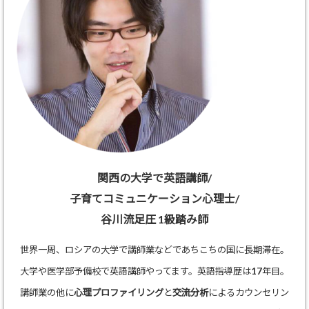
関西の大学で英語講師/
子育てコミュニケーション心理士/
谷川流足圧 1級踏み師
世界一周、ロシアの大学で講師業などであちこちの国に長期滞在。
大学や医学部予備校で英語講師やってます。英語指導歴は17年目。
講師業の他に
心理プロファイリング
と
交流分析
によるカウンセリン