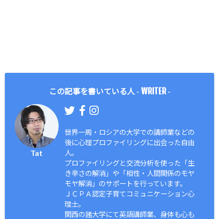
WRITER
この記事を書いている人 -
-
世界一周・ロシアの大学での講師業などの
後に心理プロファイリングに出会った自由
Tat
人。
プロファイリングと交流分析を使った「生
き辛さの解消」や「相性・人間関係のモヤ
モヤ解消」のサポートを行っています。
ＪＣＰＡ認定子育てコミュニケーション心
理士。
関西の諸大学にて英語講師業、身体も心も