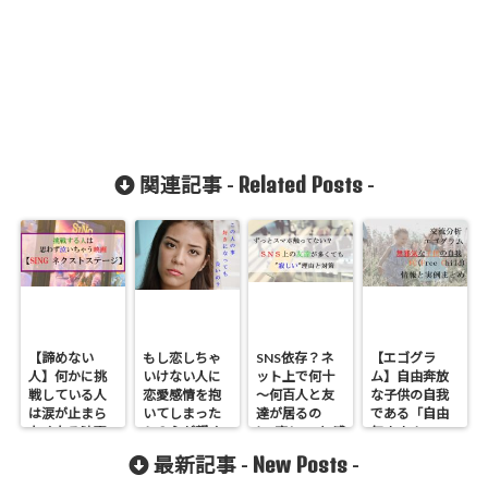
Related Posts
関連記事 -
-
【諦めない
もし恋しちゃ
SNS依存？ネ
【エゴグラ
人】何かに挑
いけない人に
ット上で何十
ム】自由奔放
戦している人
恋愛感情を抱
～何百人と友
な子供の自我
は涙が止まら
いてしまった
達が居るの
である「自由
なくなる映画
ら？心が軽く
に”寂しい”と感
気ままさ
「sing ネクス
なるカズレー
じる人が溢れ
（FC)」が高
New Posts
最新記事 -
-
トステージ」
ザーさんの言
る理由と対処
い・低い人格
【２回号泣】
葉
法
の特徴と実例