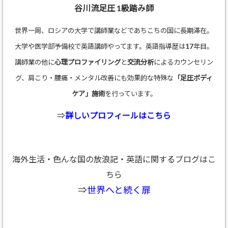
谷川流足圧 1級踏み師
世界一周、ロシアの大学で講師業などであちこちの国に長期滞在。
大学や医学部予備校で英語講師やってます。英語指導歴は17年目。
講師業の他に
心理プロファイリング
と
交流分析
によるカウンセリン
グ、肩こり・腰痛・メンタル改善にも効果的な特殊な
「足圧ボディ
ケア」施術
を行っています。
⇒
詳しいプロフィールはこちら
海外生活・色んな国の放浪記・英語に関するブログはこ
ちら
⇒
世界へと続く扉