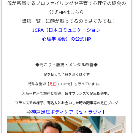
僕が所属するプロファイリングや子育て心理学の協会の
公式HPはこちら
「講師一覧」に顔が載ってるので見てみてね！
JCPA（日本コミュニケーション
心理学協会）の公式HP
◆肩こり・腰痛・メンタル改善◆
足を使って全身を深くほぐす
特殊な施術【
足圧
】も行っています。
(そくあつ)
大阪ー神戸で施術と指導、
毎年フランスで足圧指導中。
フランスでの様子、有名人とお会いした時の記事
等の足圧ブログ
⇒
神戸足圧ボディケア【セ・ラヴィ】