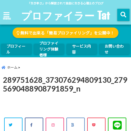
「生き辛さ」から解放されて自由に生きる心理士のブログ
プロファイラー Tat
menu
無料で出来る「簡易プロファイリング」を公開中！
プロファイ
プロフィー
サービス内
お問い合わ
リング体験
ル
容
せ
者様
ホーム
289751628_373076294809130_279
5690488908791859_n