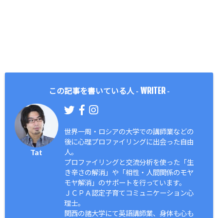
WRITER
この記事を書いている人 -
-
世界一周・ロシアの大学での講師業などの
後に心理プロファイリングに出会った自由
Tat
人。
プロファイリングと交流分析を使った「生
き辛さの解消」や「相性・人間関係のモヤ
モヤ解消」のサポートを行っています。
ＪＣＰＡ認定子育てコミュニケーション心
理士。
関西の諸大学にて英語講師業、身体も心も