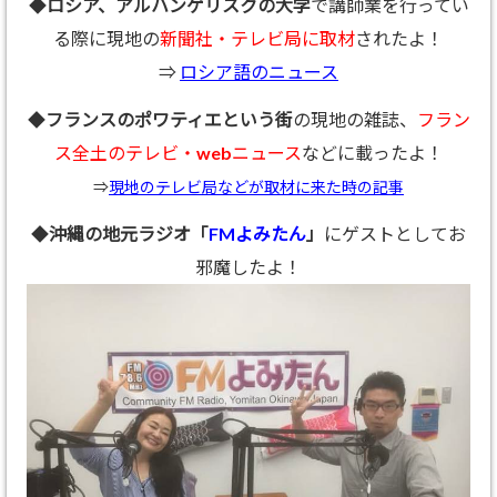
◆
ロシア、アルハンゲリスクの大学
で講師業を行ってい
る際に現地の
新聞社・テレビ局に取材
されたよ！
⇒
ロシア語のニュース
◆
フランスのポワティエという街
の現地の雑誌、
フラン
ス全土のテレビ・webニュース
などに載ったよ！
⇒
現地のテレビ局などが取材に来た時の記事
◆
沖縄の地元ラジオ「
FMよみたん
」
にゲストとしてお
邪魔したよ！