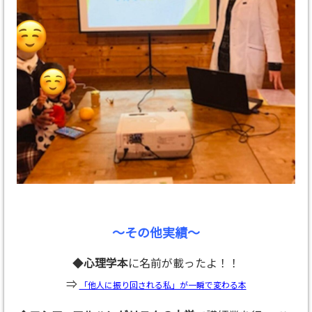
～その他実績～
◆
心理学本
に名前が載ったよ！！
⇒
「他人に振り回される私」が一瞬で変わる本