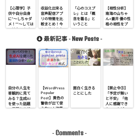
【心理学】子
収益化出来る
「心のコスプ
【相性分析】
供や自分自身
音声配信アプ
レ」とは「概
南海の山ちゃ
に”～しちゃダ
リの特徴を比
念を着る」と
ん×蒼井 優の性
メ！””～しては
較まとめ！今
いうこと
格の相性をプ
いけない！”と
から始めるな
ロファイリン
いう言葉を使
らオススメの
グで分析した
New Posts
最新記事 -
-
うと余計に悪
ラジオアプリ
ら見えた相性
化する根本的
３選【マネタ
の良さと問題
理由と対策
イズ】
点
【逃げちゃダ
メだ】
自分の人生を
【WordPress
面白く生きる
【禁止令⑤】
Popular
客観的に見て
ことにした
「予定が無い
Post】黄色の
みる？生成AI
と不安」「他
警告が出て使
を使った話題
人に感謝でき
えない！改善
の星回り分析
ない」などの
方法とランキ
のやり方
原因である
ング形式にす
「安全」に関
る方法
する禁止令５
つ【心理学】
Comments
-
-