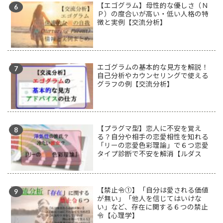
【エゴグラム】母性的な優しさ（Ｎ
Ｐ）の度合いが高い・低い人格の特
徴と実例【交流分析】
エゴグラムの基本的な見方を解説！
自己分析やカウンセリングで使える
グラフの例【交流分析】
【プラグマ型】恋人に不安を覚え
る？自分や相手の恋愛相性を知れる
「リーの恋愛色彩理論」で６つ恋愛
タイプ診断で不安を解消【ルダス
型】
【禁止令①】「自分は愛される価値
が無い」「他人を信じてはいけな
い」など、存在に関する６つの禁止
令【心理学】