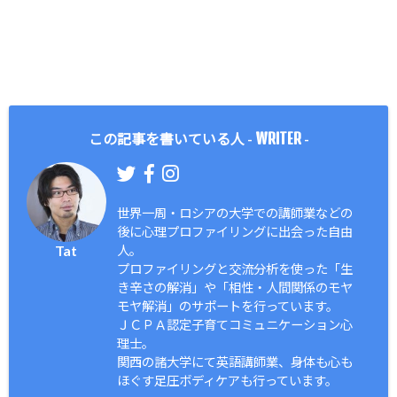
WRITER
この記事を書いている人 -
-
世界一周・ロシアの大学での講師業などの
後に心理プロファイリングに出会った自由
Tat
人。
プロファイリングと交流分析を使った「生
き辛さの解消」や「相性・人間関係のモヤ
モヤ解消」のサポートを行っています。
ＪＣＰＡ認定子育てコミュニケーション心
理士。
関西の諸大学にて英語講師業、身体も心も
ほぐす足圧ボディケアも行っています。