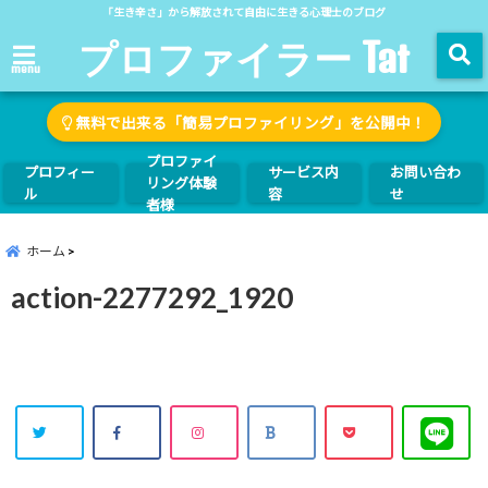
「生き辛さ」から解放されて自由に生きる心理士のブログ
プロファイラー Tat
menu
無料で出来る「簡易プロファイリング」を公開中！
プロファイ
プロフィー
サービス内
お問い合わ
リング体験
ル
容
せ
者様
ホーム
action-2277292_1920