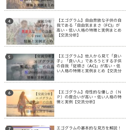
【エゴグラム】自由奔放な子供の自
我である「自由気ままさ（FC)」が
高い・低い人格の特徴と実例まとめ
【交流分析】
【エゴグラム】他人から見て「良い
子」「良い人」であろうとする子供
の自我「従順さ（AC)」が高い・低
い人格の特徴と実例まとめ【交流分
析】
【エゴグラム】母性的な優しさ（Ｎ
Ｐ）の度合いが高い・低い人格の特
徴と実例【交流分析】
エゴグラムの基本的な見方を解説！