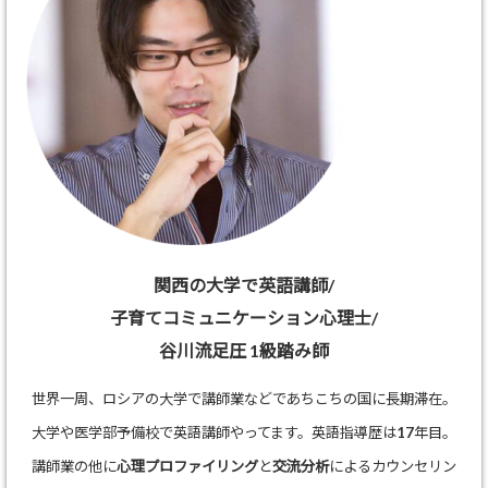
関西の大学で英語講師/
子育てコミュニケーション心理士/
谷川流足圧 1級踏み師
世界一周、ロシアの大学で講師業などであちこちの国に長期滞在。
大学や医学部予備校で英語講師やってます。英語指導歴は17年目。
講師業の他に
心理プロファイリング
と
交流分析
によるカウンセリン