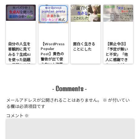
違い【ダイヤ
法
ァイリングし
モンド】
てみた
自分の人生を
【WordPress
面白く生きる
【禁止令⑤】
Popular
客観的に見て
ことにした
「予定が無い
Post】黄色の
みる？生成AI
と不安」「他
警告が出て使
を使った話題
人に感謝でき
えない！改善
の星回り分析
ない」などの
方法とランキ
のやり方
原因である
ング形式にす
「安全」に関
る方法
する禁止令５
つ【心理学】
Comments
-
-
メールアドレスが公開されることはありません。
※
が付いてい
る欄は必須項目です
コメント
※