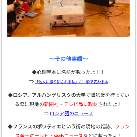
～その他実績～
◆
心理学本
に名前が載ったよ！！
⇒
「他人に振り回される私」が一瞬で変わる本
◆
ロシア、アルハンゲリスクの大学
で講師業を行ってい
る際に現地の
新聞社・テレビ局に取材
されたよ！
⇒
ロシア語のニュース
◆
フランスのポワティエという街
の現地の雑誌、
フラン
ス全土のテレビ・webニュース
などに載ったよ！