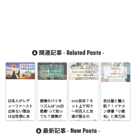
Related Posts
関連記事 -
-
日本人がレデ
感情のバイオ
SNS依存？ネ
気分屋と職人
ィーファースト
リズムは”28日
ット上で何十
肌？！イケメ
出来ない理由
周期”って知っ
～何百人と友
ン俳優「小栗
は女性側にあ
てた？感情が
達が居るの
旬」と実力派
った！海外生
不安定になる
に”寂しい”と感
女優「山田
活で気付いた
タイミングと
じる人が溢れ
優」夫妻の関
New Posts
最新記事 -
-
日本と海外の
その対処法
る理由と対処
係性をプロフ