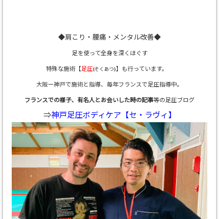
◆肩こり・腰痛・メンタル改善◆
足を使って全身を深くほぐす
特殊な施術【
足圧
】も行っています。
(そくあつ)
大阪ー神戸で施術と指導、
毎年フランスで足圧指導中。
フランスでの様子、有名人とお会いした時の記事
等の足圧ブログ
⇒
神戸足圧ボディケア【セ・ラヴィ】