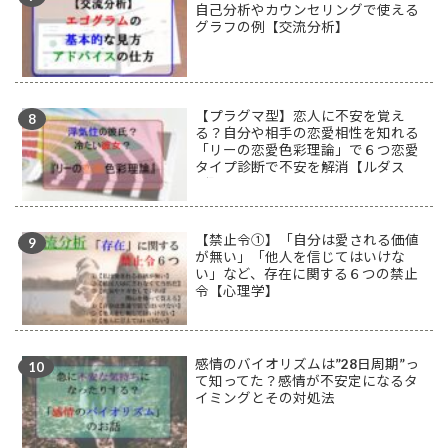
自己分析やカウンセリングで使える
グラフの例【交流分析】
【プラグマ型】恋人に不安を覚え
る？自分や相手の恋愛相性を知れる
「リーの恋愛色彩理論」で６つ恋愛
タイプ診断で不安を解消【ルダス
型】
【禁止令①】「自分は愛される価値
が無い」「他人を信じてはいけな
い」など、存在に関する６つの禁止
令【心理学】
感情のバイオリズムは”28日周期”っ
て知ってた？感情が不安定になるタ
イミングとその対処法