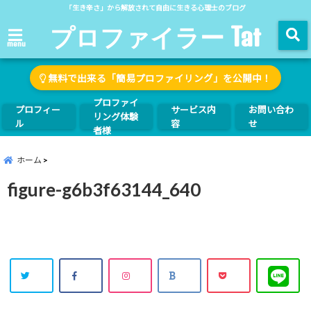
「生き辛さ」から解放されて自由に生きる心理士のブログ
プロファイラー Tat
menu
無料で出来る「簡易プロファイリング」を公開中！
プロファイ
プロフィー
サービス内
お問い合わ
リング体験
ル
容
せ
者様
ホーム
figure-g6b3f63144_640