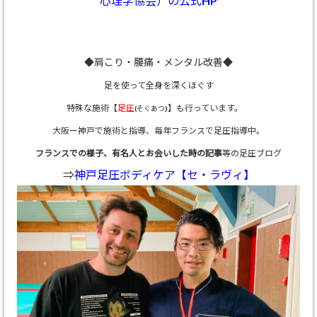
心理学協会）の公式HP
◆肩こり・腰痛・メンタル改善◆
足を使って全身を深くほぐす
特殊な施術【
足圧
】も行っています。
(そくあつ)
大阪ー神戸で施術と指導、
毎年フランスで足圧指導中。
フランスでの様子、有名人とお会いした時の記事
等の足圧ブログ
⇒
神戸足圧ボディケア【セ・ラヴィ】