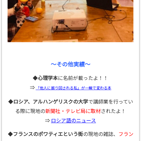
～その他実績～
◆
心理学本
に名前が載ったよ！！
⇒
「他人に振り回される私」が一瞬で変わる本
◆
ロシア、アルハンゲリスクの大学
で講師業を行ってい
る際に現地の
新聞社・テレビ局に取材
されたよ！
⇒
ロシア語のニュース
◆
フランスのポワティエという街
の現地の雑誌、
フラン