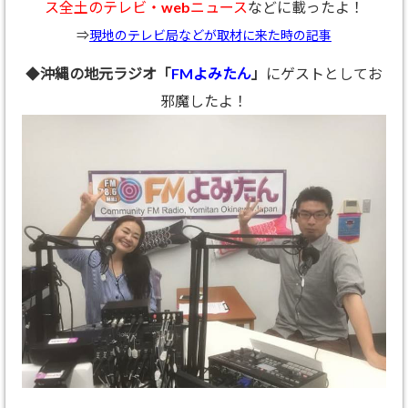
ス全土のテレビ・webニュース
などに載ったよ！
⇒
現地のテレビ局などが取材に来た時の記事
◆
沖縄の地元ラジオ「
FMよみたん
」
にゲストとしてお
邪魔したよ！