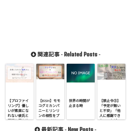
Related Posts
関連記事 -
-
【プロファイ
【BiSH】モモ
世界の時間が
【禁止令⑤】
リング】優し
コグミカンパ
止まる時
「予定が無い
いが素直にな
ニーとリンリ
と不安」「他
れない彼氏と
ンの相性をプ
人に感謝でき
頑張り屋な彼
ロファイリン
ない」などの
女を性格分析
グ！本音が読
原因である
New Posts
最新記事 -
-
したら「お別
めない２人は
「安全」に関