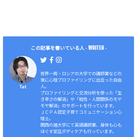
WRITER
この記事を書いている人 -
-
世界一周・ロシアの大学での講師業などの
後に心理プロファイリングに出会った自由
Tat
人。
プロファイリングと交流分析を使った「生
き辛さの解消」や「相性・人間関係のモヤ
モヤ解消」のサポートを行っています。
ＪＣＰＡ認定子育てコミュニケーション心
理士。
関西の諸大学にて英語講師業、身体も心も
ほぐす足圧ボディケアも行っています。