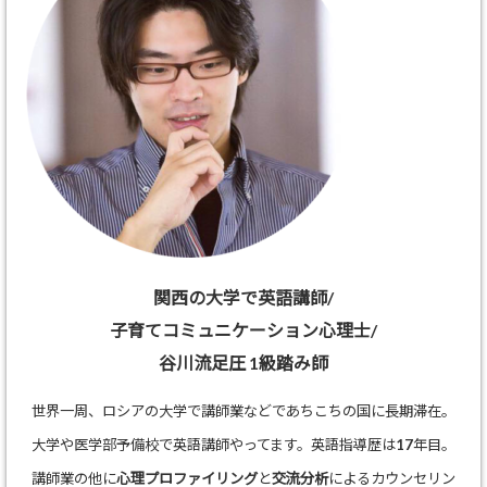
関西の大学で英語講師/
子育てコミュニケーション心理士/
谷川流足圧 1級踏み師
世界一周、ロシアの大学で講師業などであちこちの国に長期滞在。
大学や医学部予備校で英語講師やってます。英語指導歴は17年目。
講師業の他に
心理プロファイリング
と
交流分析
によるカウンセリン