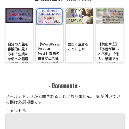
れ直前」から
仲良しなの
する禁止令５
「仲良しカッ
か？
つ【心理学】
プル」になっ
た話
自分の人生を
【WordPress
面白く生きる
【禁止令⑤】
Popular
客観的に見て
ことにした
「予定が無い
Post】黄色の
みる？生成AI
と不安」「他
警告が出て使
を使った話題
人に感謝でき
えない！改善
の星回り分析
ない」などの
方法とランキ
のやり方
原因である
ング形式にす
「安全」に関
る方法
する禁止令５
つ【心理学】
Comments
-
-
メールアドレスが公開されることはありません。
※
が付いてい
る欄は必須項目です
コメント
※