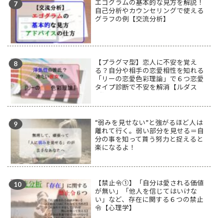
エゴグラムの基本的な見方を解説！
自己分析やカウンセリングで使える
グラフの例【交流分析】
【プラグマ型】恋人に不安を覚え
る？自分や相手の恋愛相性を知れる
「リーの恋愛色彩理論」で６つ恋愛
タイプ診断で不安を解消【ルダス
型】
“弱みを見せない”と強がるほど人は
離れて行く。弱い部分を見せる＝自
分の事を知って貰う努力と捉えると
楽になるよ！
【禁止令①】「自分は愛される価値
が無い」「他人を信じてはいけな
い」など、存在に関する６つの禁止
令【心理学】