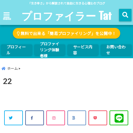
「生き辛さ」から解放されて自由に生きる心理士のブログ
プロファイラー Tat
menu
無料で出来る「簡易プロファイリング」を公開中！
プロファイ
プロフィー
サービス内
お問い合わ
リング体験
ル
容
せ
者様
ホーム
22