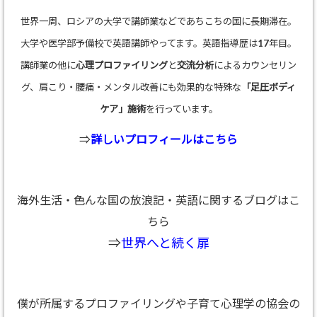
世界一周、ロシアの大学で講師業などであちこちの国に長期滞在。
大学や医学部予備校で英語講師やってます。英語指導歴は17年目。
講師業の他に
心理プロファイリング
と
交流分析
によるカウンセリン
グ、肩こり・腰痛・メンタル改善にも効果的な特殊な
「足圧ボディ
ケア」施術
を行っています。
⇒
詳しいプロフィールはこちら
海外生活・色んな国の放浪記・英語に関するブログはこ
ちら
⇒
世界へと続く扉
僕が所属するプロファイリングや子育て心理学の協会の