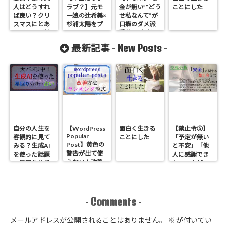
人はどうすれ
ラブ？】元モ
金が無い””どう
ことにした
ば良い？クリ
ー娘の辻希美×
せ私なんて”が
スマスにとあ
杉浦太陽をプ
口癖のダメ派
るBARで愛情
ロファイリン
遣社員が”考え
を貰った話
グしたら見え
方”を変えて人
New Posts
最新記事 -
-
【愛情不足の
た”２度の離婚
生逆転したお
対処法】
危機”も納得の
話【借金2000
理由と夫婦仲
万】
の違い
自分の人生を
【WordPress
面白く生きる
【禁止令⑤】
Popular
客観的に見て
ことにした
「予定が無い
Post】黄色の
みる？生成AI
と不安」「他
警告が出て使
を使った話題
人に感謝でき
えない！改善
の星回り分析
ない」などの
方法とランキ
のやり方
原因である
ング形式にす
「安全」に関
る方法
する禁止令５
つ【心理学】
Comments
-
-
メールアドレスが公開されることはありません。
※
が付いてい