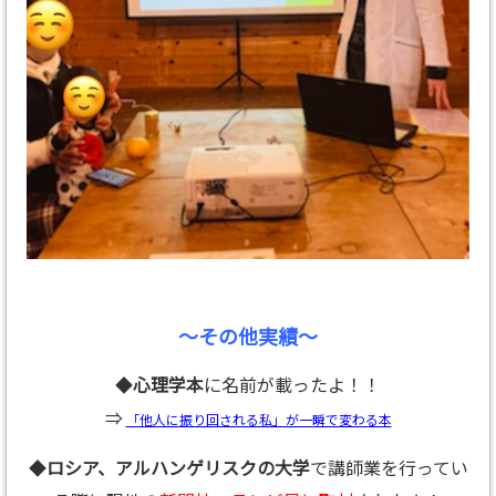
～その他実績～
◆
心理学本
に名前が載ったよ！！
⇒
「他人に振り回される私」が一瞬で変わる本
◆
ロシア、アルハンゲリスクの大学
で講師業を行ってい