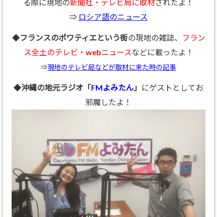
る際に現地の
新聞社・テレビ局に取材
されたよ！
⇒
ロシア語のニュース
◆
フランスのポワティエという街
の現地の雑誌、
フラン
ス全土のテレビ・webニュース
などに載ったよ！
⇒
現地のテレビ局などが取材に来た時の記事
◆
沖縄の地元ラジオ「
FMよみたん
」
にゲストとしてお
邪魔したよ！