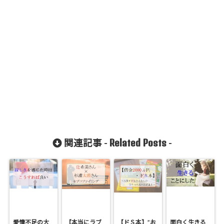
Related Posts
関連記事 -
-
愛情不足の大
【本当にラブ
【ドＳ本】”お
面白く生きる