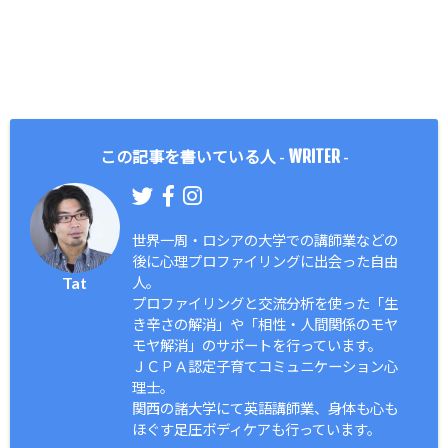
WRITER
この記事を書いている人 -
-
世界一周・ロシアの大学での講師業などの
後に心理プロファイリングに出会った自由
Tat
人。
プロファイリングと交流分析を使った「生
き辛さの解消」や「相性・人間関係のモヤ
モヤ解消」のサポートを行っています。
ＪＣＰＡ認定子育てコミュニケーション心
理士。
関西の諸大学にて英語講師業、身体も心も
ほぐす足圧ボディケアも行っています。