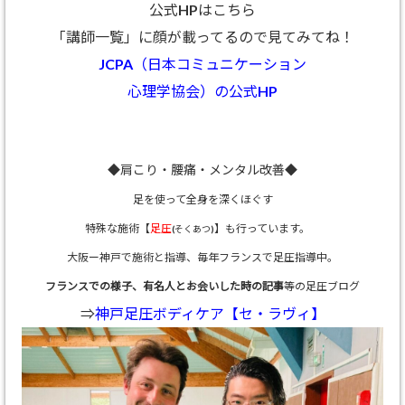
公式HPはこちら
「講師一覧」に顔が載ってるので見てみてね！
JCPA（日本コミュニケーション
心理学協会）の公式HP
◆肩こり・腰痛・メンタル改善◆
足を使って全身を深くほぐす
特殊な施術【
足圧
】も行っています。
(そくあつ)
大阪ー神戸で施術と指導、
毎年フランスで足圧指導中。
フランスでの様子、有名人とお会いした時の記事
等の足圧ブログ
⇒
神戸足圧ボディケア【セ・ラヴィ】