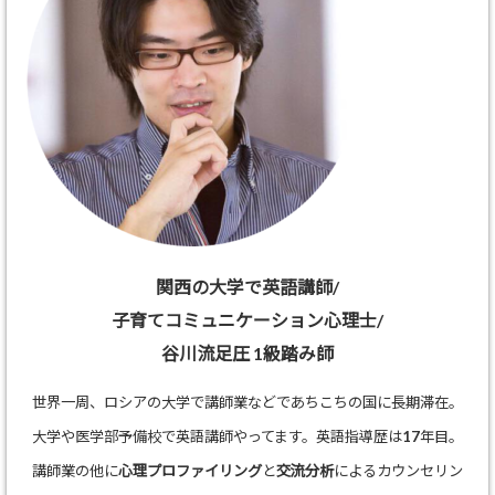
関西の大学で英語講師/
子育てコミュニケーション心理士/
谷川流足圧 1級踏み師
世界一周、ロシアの大学で講師業などであちこちの国に長期滞在。
大学や医学部予備校で英語講師やってます。英語指導歴は17年目。
講師業の他に
心理プロファイリング
と
交流分析
によるカウンセリン