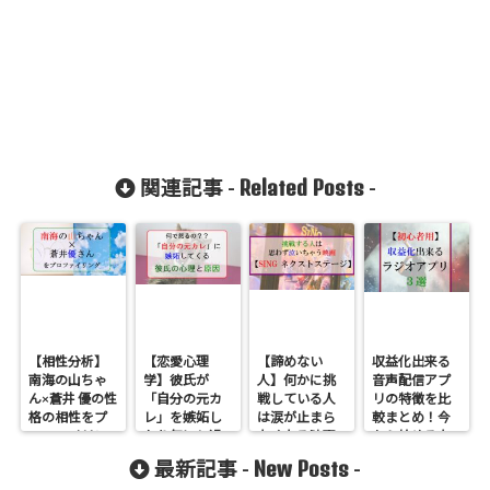
Related Posts
関連記事 -
-
【相性分析】
【恋愛心理
【諦めない
収益化出来る
南海の山ちゃ
学】彼氏が
人】何かに挑
音声配信アプ
ん×蒼井 優の性
「自分の元カ
戦している人
リの特徴を比
格の相性をプ
レ」を嫉妬し
は涙が止まら
較まとめ！今
ロファイリン
たり気にし過
なくなる映画
から始めるな
グで分析した
ぎるのは何
「sing ネクス
らオススメの
New Posts
最新記事 -
-
ら見えた相性
で？心理的な
トステージ」
ラジオアプリ