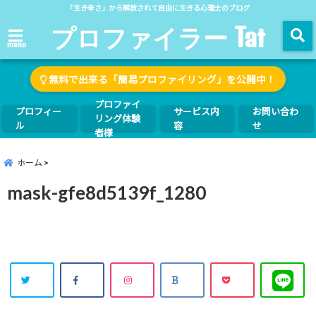
「生き辛さ」から解放されて自由に生きる心理士のブログ
プロファイラー Tat
menu
無料で出来る「簡易プロファイリング」を公開中！
プロファイ
プロフィー
サービス内
お問い合わ
リング体験
ル
容
せ
者様
ホーム
mask-gfe8d5139f_1280