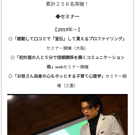
累計２５６名突破！
◆セミナー
【2019年～】
◎
「感動して口コミで「宣伝」して貰えるプロファイリング」
セミナー開催（大阪）
◎
「初対面の人と５分で信頼関係を築くコミュニケーション
術」
webセミナー開催
◎
「お母さん自身の心もホッとする子育て心理学」
セミナー開
催（三重）