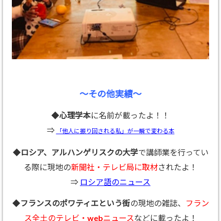
～その他実績～
◆
心理学本
に名前が載ったよ！！
⇒
「他人に振り回される私」が一瞬で変わる本
◆
ロシア、アルハンゲリスクの大学
で講師業を行ってい
る際に現地の
新聞社・テレビ局に取材
されたよ！
⇒
ロシア語のニュース
◆
フランスのポワティエという街
の現地の雑誌、
フラン
ス全土のテレビ・webニュース
などに載ったよ！