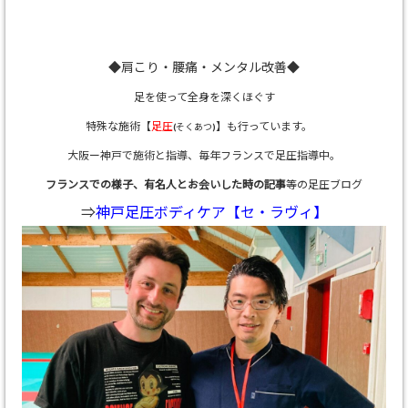
◆肩こり・腰痛・メンタル改善◆
足を使って全身を深くほぐす
特殊な施術【
足圧
】も行っています。
(そくあつ)
大阪ー神戸で施術と指導、
毎年フランスで足圧指導中。
フランスでの様子、有名人とお会いした時の記事
等の足圧ブログ
⇒
神戸足圧ボディケア【セ・ラヴィ】