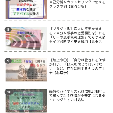
自己分析やカウンセリングで使える
グラフの例【交流分析】
【プラグマ型】恋人に不安を覚え
る？自分や相手の恋愛相性を知れる
「リーの恋愛色彩理論」で６つ恋愛
タイプ診断で不安を解消【ルダス
型】
【禁止令①】「自分は愛される価値
が無い」「他人を信じてはいけな
い」など、存在に関する６つの禁止
令【心理学】
感情のバイオリズムは”28日周期”っ
て知ってた？感情が不安定になるタ
イミングとその対処法