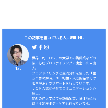
WRITER
この記事を書いている人 -
-
世界一周・ロシアの大学での講師業などの
後に心理プロファイリングに出会った自由
Tat
人。
プロファイリングと交流分析を使った「生
き辛さの解消」や「相性・人間関係のモヤ
モヤ解消」のサポートを行っています。
ＪＣＰＡ認定子育てコミュニケーション心
理士。
関西の諸大学にて英語講師業、身体も心も
ほぐす足圧ボディケアも行っています。