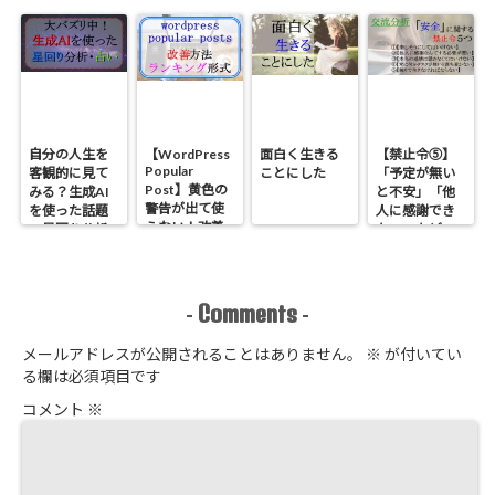
の良さと問題
原因と対処法
【２回号泣】
３選【マネタ
点
をまとめてみ
イズ】
た【男心】
自分の人生を
【WordPress
面白く生きる
【禁止令⑤】
Popular
客観的に見て
ことにした
「予定が無い
Post】黄色の
みる？生成AI
と不安」「他
警告が出て使
を使った話題
人に感謝でき
えない！改善
の星回り分析
ない」などの
方法とランキ
のやり方
原因である
ング形式にす
「安全」に関
る方法
する禁止令５
つ【心理学】
Comments
-
-
メールアドレスが公開されることはありません。
※
が付いてい
る欄は必須項目です
コメント
※