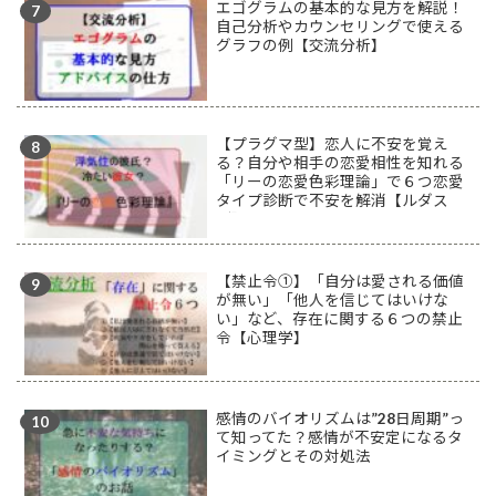
エゴグラムの基本的な見方を解説！
自己分析やカウンセリングで使える
グラフの例【交流分析】
【プラグマ型】恋人に不安を覚え
る？自分や相手の恋愛相性を知れる
「リーの恋愛色彩理論」で６つ恋愛
タイプ診断で不安を解消【ルダス
型】
【禁止令①】「自分は愛される価値
が無い」「他人を信じてはいけな
い」など、存在に関する６つの禁止
令【心理学】
感情のバイオリズムは”28日周期”っ
て知ってた？感情が不安定になるタ
イミングとその対処法