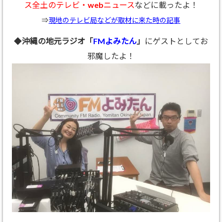
ス全土のテレビ・webニュース
などに載ったよ！
⇒
現地のテレビ局などが取材に来た時の記事
◆
沖縄の地元ラジオ「
FMよみたん
」
にゲストとしてお
邪魔したよ！