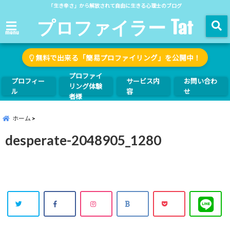
「生き辛さ」から解放されて自由に生きる心理士のブログ
プロファイラー Tat
menu
無料で出来る「簡易プロファイリング」を公開中！
プロファイ
プロフィー
サービス内
お問い合わ
リング体験
ル
容
せ
者様
ホーム
desperate-2048905_1280