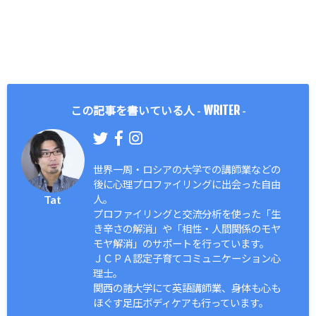
WRITER
この記事を書いている人 -
-
世界一周・ロシアの大学での講師業などの
後に心理プロファイリングに出会った自由
Tat
人。
プロファイリングと交流分析を使った「生
き辛さの解消」や「相性・人間関係のモヤ
モヤ解消」のサポートを行っています。
ＪＣＰＡ認定子育てコミュニケーション心
理士。
関西の諸大学にて英語講師業、身体も心も
ほぐす足圧ボディケアも行っています。