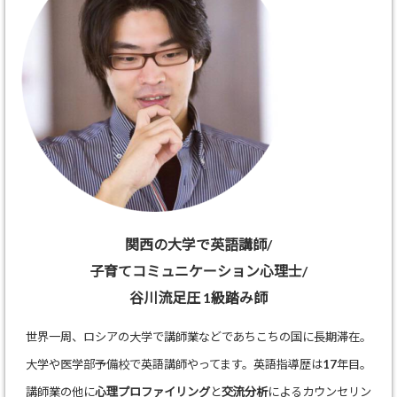
関西の大学で英語講師/
子育てコミュニケーション心理士/
谷川流足圧 1級踏み師
世界一周、ロシアの大学で講師業などであちこちの国に長期滞在。
大学や医学部予備校で英語講師やってます。英語指導歴は17年目。
講師業の他に
心理プロファイリング
と
交流分析
によるカウンセリン