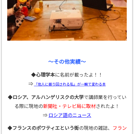
～その他実績～
◆
心理学本
に名前が載ったよ！！
⇒
「他人に振り回される私」が一瞬で変わる本
◆
ロシア、アルハンゲリスクの大学
で講師業を行ってい
る際に現地の
新聞社・テレビ局に取材
されたよ！
⇒
ロシア語のニュース
◆
フランスのポワティエという街
の現地の雑誌、
フラン