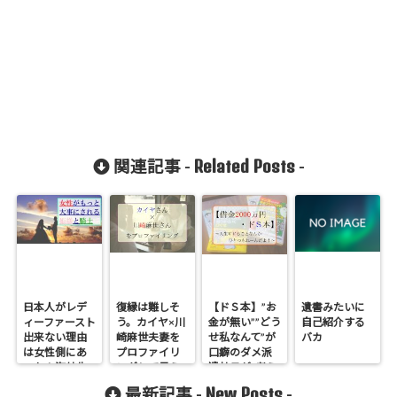
Related Posts
関連記事 -
-
日本人がレデ
復縁は難しそ
【ドＳ本】”お
遺書みたいに
ィーファースト
う。カイヤ×川
金が無い””どう
自己紹介する
出来ない理由
崎麻世夫妻を
せ私なんて”が
バカ
は女性側にあ
プロファイリ
口癖のダメ派
った！海外生
ングして見え
遣社員が”考え
活で気付いた
た”離婚しても
方”を変えて人
New Posts
最新記事 -
-