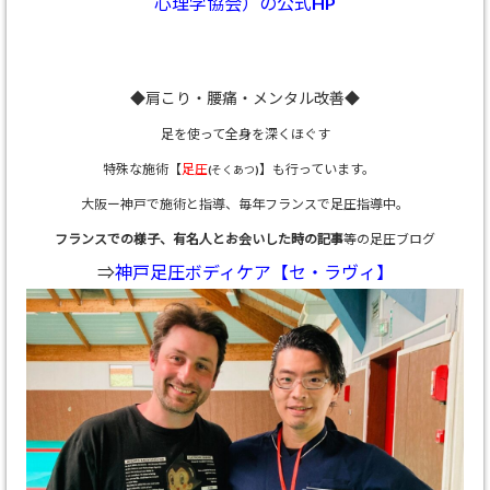
心理学協会）の公式HP
◆肩こり・腰痛・メンタル改善◆
足を使って全身を深くほぐす
特殊な施術【
足圧
】も行っています。
(そくあつ)
大阪ー神戸で施術と指導、
毎年フランスで足圧指導中。
フランスでの様子、有名人とお会いした時の記事
等の足圧ブログ
⇒
神戸足圧ボディケア【セ・ラヴィ】