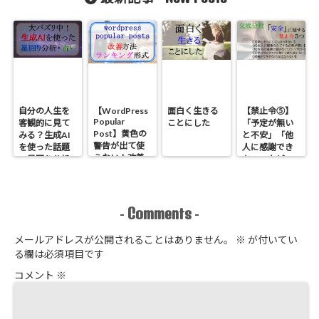
日本と海外の
当然”な根本的
生逆転したお
違い【ダイヤ
な原因と理由
話【借金2000
モンド】
万】
自分の人生を
【WordPress
面白く生きる
【禁止令⑤】
Popular
客観的に見て
ことにした
「予定が無い
Post】黄色の
みる？生成AI
と不安」「他
警告が出て使
を使った話題
人に感謝でき
えない！改善
の星回り分析
ない」などの
方法とランキ
のやり方
原因である
ング形式にす
「安全」に関
る方法
する禁止令５
つ【心理学】
Comments
-
-
メールアドレスが公開されることはありません。
※
が付いてい
る欄は必須項目です
コメント
※