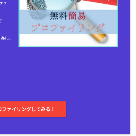
プ？
？
の為に、
。
ロファイリングしてみる！