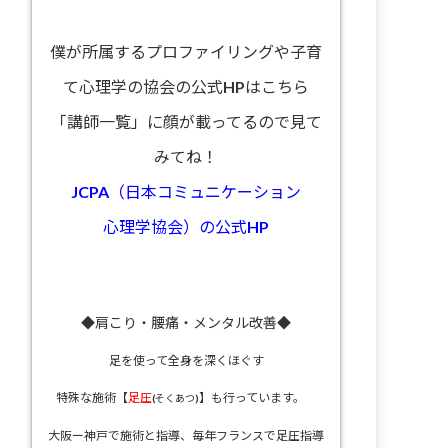
僕が所属するプロファイリングや子育
て心理学の協会の公式HPはこちら
「講師一覧」に顔が載ってるので見て
みてね！
JCPA（日本コミュニケーション
心理学協会）の公式HP
◆肩こり・腰痛・メンタル改善◆
足を使って全身を深くほぐす
特殊な施術【
足圧
】も行っています。
(そくあつ)
大阪ー神戸で施術と指導、
毎年フランスで足圧指導