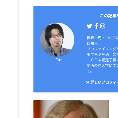
この記事
世界一周・ロシア
自由人。
プロファイリング
モヤモヤ解消」の
Tat
ＪＣＰＡ認定子育
関西の諸大学にて
す。
詳しいプロフィ