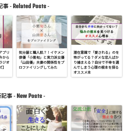
Related Posts
事 -
-
アプリ
気分屋と職人肌？！イケメン
潜在意識で「愛される」のを
今から
俳優「小栗旬」と実力派女優
怖がってる？ダメな恋人ばか
ラジオ
「山田優」夫妻の関係性をプ
り捕まえる？自分で不幸を選
ズ】
ロファイリングしてみた
んでしまう心理の根本を探る
オススメ本
New Posts
記事 -
-