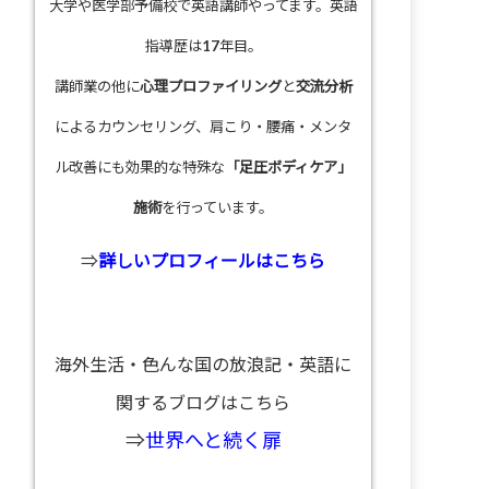
大学や医学部予備校で英語講師やってます。英語
指導歴は17年目。
講師業の他に
心理プロファイリング
と
交流分析
によるカウンセリング、肩こり・腰痛・メンタ
ル改善にも効果的な特殊な
「足圧ボディケア」
施術
を行っています。
⇒
詳しいプロフィールはこちら
海外生活・色んな国の放浪記・英語に
関するブログはこちら
⇒
世界へと続く扉