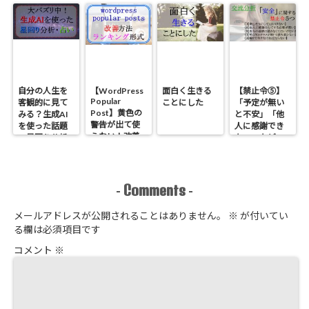
愛タイプ診断
まとめ【交流
イズ】
で不安を解消
分析】
【ルダス型】
自分の人生を
【WordPress
面白く生きる
【禁止令⑤】
Popular
客観的に見て
ことにした
「予定が無い
Post】黄色の
みる？生成AI
と不安」「他
警告が出て使
を使った話題
人に感謝でき
えない！改善
の星回り分析
ない」などの
方法とランキ
のやり方
原因である
ング形式にす
「安全」に関
る方法
する禁止令５
つ【心理学】
Comments
-
-
メールアドレスが公開されることはありません。
※
が付いてい
る欄は必須項目です
コメント
※