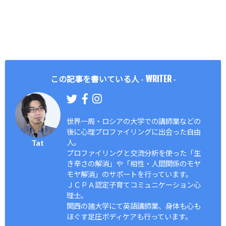
WRITER
この記事を書いている人 -
-
世界一周・ロシアの大学での講師業などの
後に心理プロファイリングに出会った自由
Tat
人。
プロファイリングと交流分析を使った「生
き辛さの解消」や「相性・人間関係のモヤ
モヤ解消」のサポートを行っています。
ＪＣＰＡ認定子育てコミュニケーション心
理士。
関西の諸大学にて英語講師業、身体も心も
ほぐす足圧ボディケアも行っています。