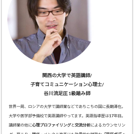
関西の大学で英語講師/
子育てコミュニケーション心理士/
谷川流足圧 1級踏み師
世界一周、ロシアの大学で講師業などであちこちの国に長期滞在。
大学や医学部予備校で英語講師やってます。英語指導歴は17年目。
講師業の他に
心理プロファイリング
と
交流分析
によるカウンセリン