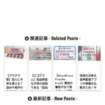
Related Posts
関連記事 -
-
【プラグマ
【エゴグラ
【WordPress
収益化出来る
Popular
型】恋人に不
ム】自由奔放
音声配信アプ
Post】黄色の
安を覚える？
な子供の自我
リの特徴を比
警告が出て使
自分や相手の
である「自由
較まとめ！今
えない！改善
恋愛相性を知
気ままさ
から始めるな
方法とランキ
れる「リーの
（FC)」が高
らオススメの
New Posts
最新記事 -
-
ング形式にす
恋愛色彩理
い・低い人格
ラジオアプリ
る方法
論」で６つ恋
の特徴と実例
３選【マネタ