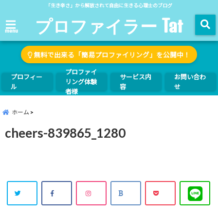
「生き辛さ」から解放されて自由に生きる心理士のブログ
プロファイラー Tat
menu
無料で出来る「簡易プロファイリング」を公開中！
プロファイ
プロフィー
サービス内
お問い合わ
リング体験
ル
容
せ
者様
ホーム
cheers-839865_1280