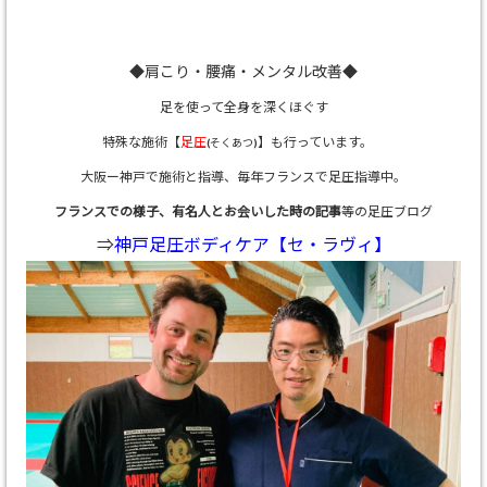
◆肩こり・腰痛・メンタル改善◆
足を使って全身を深くほぐす
特殊な施術【
足圧
】も行っています。
(そくあつ)
大阪ー神戸で施術と指導、
毎年フランスで足圧指導中。
フランスでの様子、有名人とお会いした時の記事
等の足圧ブログ
⇒
神戸足圧ボディケア【セ・ラヴィ】