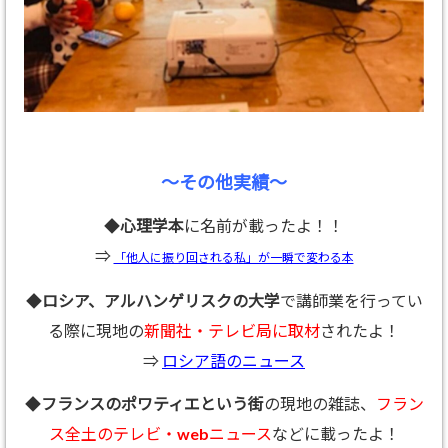
～その他実績～
◆
心理学本
に名前が載ったよ！！
⇒
「他人に振り回される私」が一瞬で変わる本
◆
ロシア、アルハンゲリスクの大学
で講師業を行ってい
る際に現地の
新聞社・テレビ局に取材
されたよ！
⇒
ロシア語のニュース
◆
フランスのポワティエという街
の現地の雑誌、
フラン
ス全土のテレビ・webニュース
などに載ったよ！