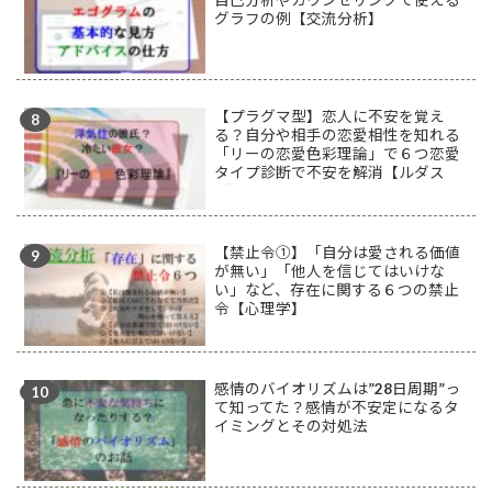
グラフの例【交流分析】
【プラグマ型】恋人に不安を覚え
る？自分や相手の恋愛相性を知れる
「リーの恋愛色彩理論」で６つ恋愛
タイプ診断で不安を解消【ルダス
型】
【禁止令①】「自分は愛される価値
が無い」「他人を信じてはいけな
い」など、存在に関する６つの禁止
令【心理学】
感情のバイオリズムは”28日周期”っ
て知ってた？感情が不安定になるタ
イミングとその対処法