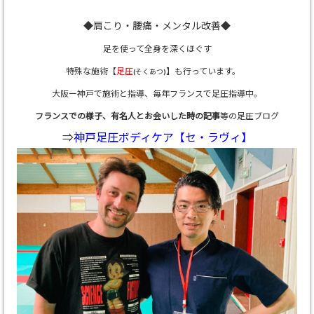
◆肩こり・腰痛・メンタル改善◆
足を使って全身を深くほぐす
特殊な施術【
足圧
】も行っています。
(そくあつ)
大阪ー神戸で施術と指導、
毎年フランスで足圧指導中。
フランスでの様子、有名人とお会いした時の記事
等の足圧ブログ
⇒
神戸足圧ボディケア【セ・ラヴィ】