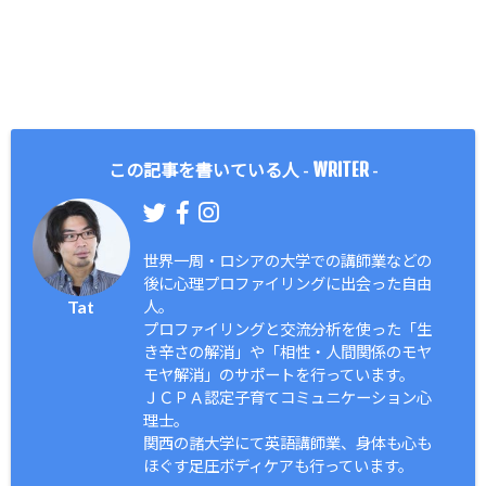
WRITER
この記事を書いている人 -
-
世界一周・ロシアの大学での講師業などの
後に心理プロファイリングに出会った自由
Tat
人。
プロファイリングと交流分析を使った「生
き辛さの解消」や「相性・人間関係のモヤ
モヤ解消」のサポートを行っています。
ＪＣＰＡ認定子育てコミュニケーション心
理士。
関西の諸大学にて英語講師業、身体も心も
ほぐす足圧ボディケアも行っています。