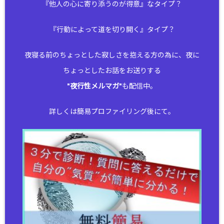
『他人の心に寄り添うのが得意』なタイプ？
『行動によって道を切り開く』タイプ？
夜寝る前のちょっとした寂しさを抱える方の為に、夜に
ちょっとしたお話をお送りする
"
夜行性メルマガ
"も配信中。
詳しくは簡易プロファイリング後にて。