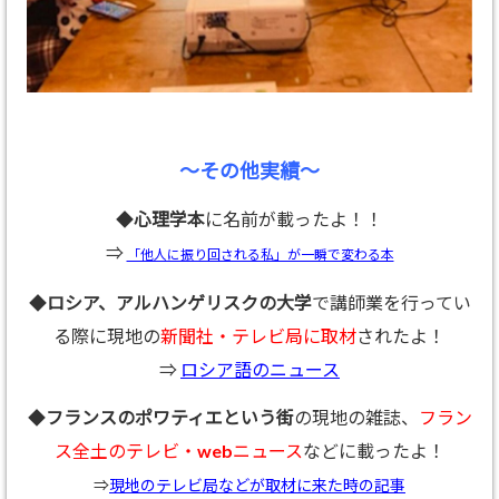
～その他実績～
◆
心理学本
に名前が載ったよ！！
⇒
「他人に振り回される私」が一瞬で変わる本
◆
ロシア、アルハンゲリスクの大学
で講師業を行ってい
る際に現地の
新聞社・テレビ局に取材
されたよ！
⇒
ロシア語のニュース
◆
フランスのポワティエという街
の現地の雑誌、
フラン
ス全土のテレビ・webニュース
などに載ったよ！
⇒
現地のテレビ局などが取材に来た時の記事