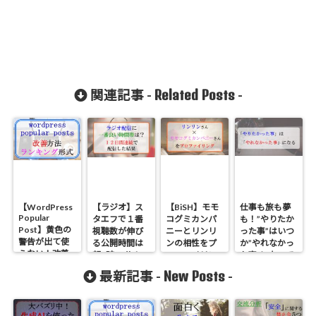
Related Posts
関連記事 -
-
【WordPress
【ラジオ】ス
【BiSH】モモ
仕事も旅も夢
Popular
タエフで１番
コグミカンパ
も！”やりたか
Post】黄色の
視聴数が伸び
ニーとリンリ
った事”はいつ
警告が出て使
る公開時間は
ンの相性をプ
か”やれなかっ
えない！改善
朝7時30分！
ロファイリン
た事”になって
方法とランキ
12日間収録し
グ！本音が読
大きな後悔に
New Posts
最新記事 -
-
ング形式にす
て検証した結
めない２人は
なる
る方法
果
仲良しなの
【stamd.fm】
か？