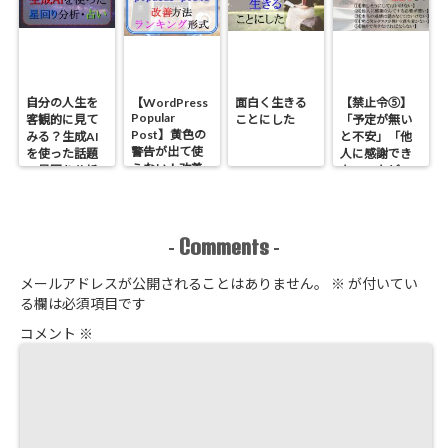
自分の人生を
【WordPress
面白く生きる
【禁止令⑤】
Popular
客観的に見て
ことにした
「予定が無い
Post】黄色の
みる？生成AI
と不安」「他
警告が出て使
を使った話題
人に感謝でき
えない！改善
の星回り分析
ない」などの
方法とランキ
のやり方
原因である
ング形式にす
「安全」に関
る方法
する禁止令５
つ【心理学】
Comments
-
-
メールアドレスが公開されることはありません。
※
が付いてい
る欄は必須項目です
コメント
※