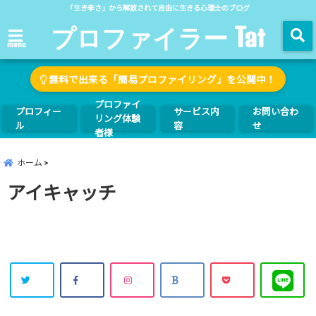
「生き辛さ」から解放されて自由に生きる心理士のブログ
プロファイラー Tat
menu
無料で出来る「簡易プロファイリング」を公開中！
プロファイ
プロフィー
サービス内
お問い合わ
リング体験
ル
容
せ
者様
ホーム
アイキャッチ