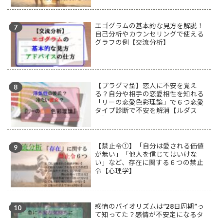
エゴグラムの基本的な見方を解説！
自己分析やカウンセリングで使える
グラフの例【交流分析】
【プラグマ型】恋人に不安を覚え
る？自分や相手の恋愛相性を知れる
「リーの恋愛色彩理論」で６つ恋愛
タイプ診断で不安を解消【ルダス
型】
【禁止令①】「自分は愛される価値
が無い」「他人を信じてはいけな
い」など、存在に関する６つの禁止
令【心理学】
感情のバイオリズムは”28日周期”っ
て知ってた？感情が不安定になるタ