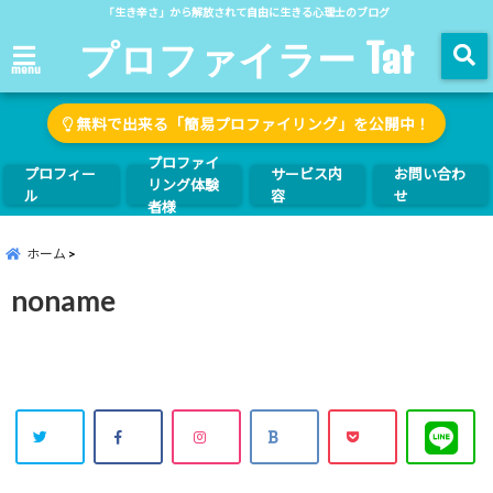
「生き辛さ」から解放されて自由に生きる心理士のブログ
プロファイラー Tat
menu
無料で出来る「簡易プロファイリング」を公開中！
プロファイ
プロフィー
サービス内
お問い合わ
リング体験
ル
容
せ
者様
ホーム
noname