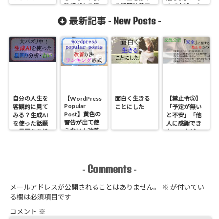
独感がある等
る睡眠改善ア
んて大嘘つき
の「生き辛
プリ「sleep
だね
New Posts
最新記事 -
-
さ」を持つ人
future」【睡
にお伝えした
眠の質を高め
い「愛着のカ
る】
ウンセリン
グ」
自分の人生を
【WordPress
面白く生きる
【禁止令⑤】
Popular
客観的に見て
ことにした
「予定が無い
Post】黄色の
みる？生成AI
と不安」「他
警告が出て使
を使った話題
人に感謝でき
えない！改善
の星回り分析
ない」などの
方法とランキ
のやり方
原因である
ング形式にす
「安全」に関
る方法
する禁止令５
つ【心理学】
Comments
-
-
メールアドレスが公開されることはありません。
※
が付いてい
る欄は必須項目です
コメント
※