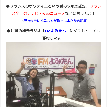
◆
フランスのポワティエという街
の現地の雑誌、
フラン
ス全土のテレビ・webニュース
などに載ったよ！
⇒
現地のテレビ局などが取材に来た時の記事
◆
沖縄の地元ラジオ「
FMよみたん
」
にゲストとしてお
邪魔したよ！