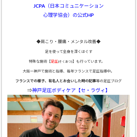
JCPA（日本コミュニケーション
心理学協会）の公式HP
◆肩こり・腰痛・メンタル改善◆
足を使って全身を深くほぐす
特殊な施術【
足圧
】も行っています。
(そくあつ)
大阪ー神戸で施術と指導、
毎年フランスで足圧指導中。
フランスでの様子、有名人とお会いした時の記事
等の足圧ブログ
⇒
神戸足圧ボディケア【セ・ラヴィ】