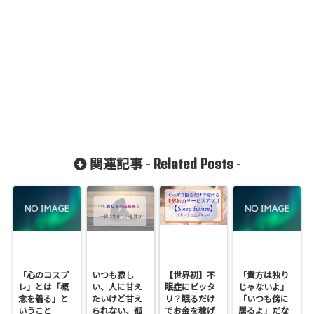
Related Posts
関連記事 -
-
「心のコスプ
いつも寂し
【世界初】不
「貴方は独り
レ」とは「概
い、人に甘え
眠症にピッタ
じゃないよ」
念を着る」と
たいけど甘え
リ？眠るだけ
「いつも傍に
いうこと
られない、孤
でお金を稼げ
居るよ」だな