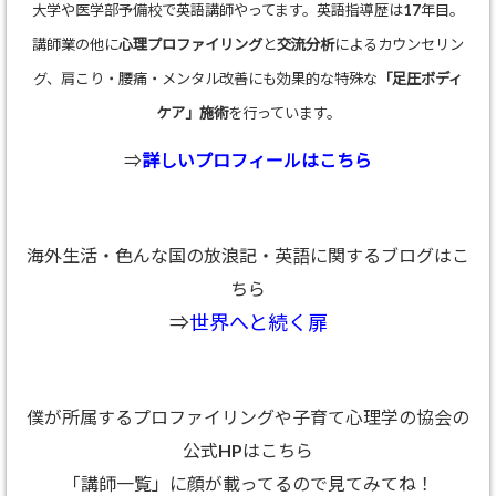
大学や医学部予備校で英語講師やってます。英語指導歴は17年目。
講師業の他に
心理プロファイリング
と
交流分析
によるカウンセリン
グ、肩こり・腰痛・メンタル改善にも効果的な特殊な
「足圧ボディ
ケア」施術
を行っています。
⇒
詳しいプロフィールはこちら
海外生活・色んな国の放浪記・英語に関するブログはこ
ちら
⇒
世界へと続く扉
僕が所属するプロファイリングや子育て心理学の協会の
公式HPはこちら
「講師一覧」に顔が載ってるので見てみてね！