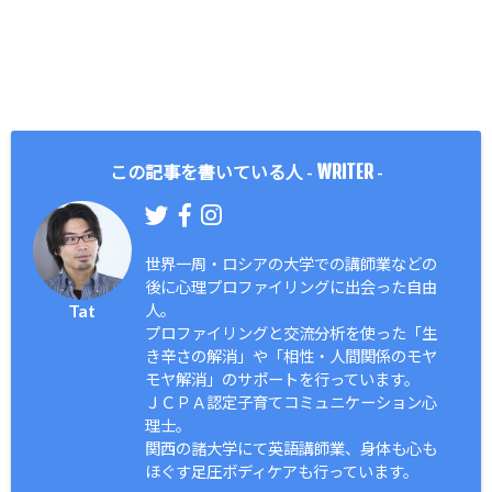
WRITER
この記事を書いている人 -
-
世界一周・ロシアの大学での講師業などの
後に心理プロファイリングに出会った自由
Tat
人。
プロファイリングと交流分析を使った「生
き辛さの解消」や「相性・人間関係のモヤ
モヤ解消」のサポートを行っています。
ＪＣＰＡ認定子育てコミュニケーション心
理士。
関西の諸大学にて英語講師業、身体も心も
ほぐす足圧ボディケアも行っています。