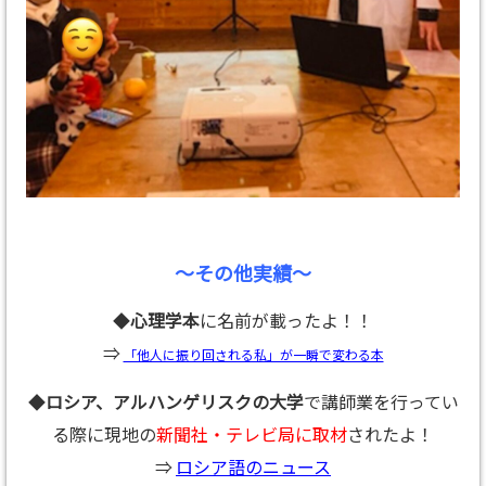
～その他実績～
◆
心理学本
に名前が載ったよ！！
⇒
「他人に振り回される私」が一瞬で変わる本
◆
ロシア、アルハンゲリスクの大学
で講師業を行ってい
る際に現地の
新聞社・テレビ局に取材
されたよ！
⇒
ロシア語のニュース